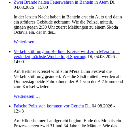
Zwei Brände halten Feuerwehren in Banteln in Atem
Di,
04.08.2026 - 15:00
In der letzten Nacht haben in Banteln erst ein Auto und dann
ein größeres Gebäude gebrannt. Wie die Polizei mitteilt,
gingen gegen 2:30 Uhr zuerst Meldungen zu einem Skoda
Octavia ein, der in der...
Weiterlesen …
Verkehrsführung am Berliner Kreisel wird zum M'era Luna
verändert, nächste Woche folgt Sperrung
Di, 04.08.2026 -
14:00
Am Berliner Kreisel wird zum M'era Luna-Festival die
Verkehrsführung geändert. Wie die Stadt mitteilt, werden ab
Donnerstag beide Fahrbahnen der B 1 von der A 7 kommend
zum Kreisel wieder...
Weiterlesen …
Falsche Polizisten kommen vor Gericht
Di, 04.08.2026 -
12:43
Am Hildesheimer Landgericht beginnt Ende des Monats ein
Prozess gegen zwei 31 und 34 Jahre alte Männer. Wie das