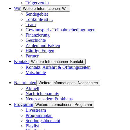
Trägerverein
Wir
Weitere Informationen: Wir
Sendegebiet
Tonkuhle ist ...
Team
Gewinnspiel - Teilnahmebedingungen
Finanzierung
Geschichte
Zahlen und Fakten
Häufige Fragen
Partner
Kontakt
Weitere Informationen: Kontakt
Kontakt, Anfahrt & Öffnungszeiten
Mitschnitte
Nachrichten
Weitere Informationen: Nachrichten
Aktuell
Nachrichtenarchiv
Neues aus dem Funkhaus
Programm
Weitere Informationen: Programm
Livestream
Programmplan
Sendungsübersicht
Playlist