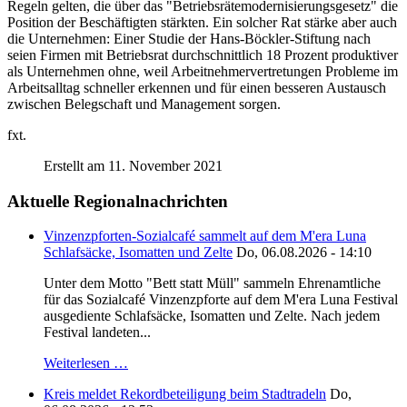
Regeln gelten, die über das "Betriebsrätemodernisierungsgesetz" die
Position der Beschäftigten stärkten. Ein solcher Rat stärke aber auch
die Unternehmen: Einer Studie der Hans-Böckler-Stiftung nach
seien Firmen mit Betriebsrat durchschnittlich 18 Prozent produktiver
als Unternehmen ohne, weil Arbeitnehmervertretungen Probleme im
Arbeitsalltag schneller erkennen und für einen besseren Austausch
zwischen Belegschaft und Management sorgen.
fxt.
Erstellt am 11. November 2021
Aktuelle Regionalnachrichten
Vinzenzpforten-Sozialcafé sammelt auf dem M'era Luna
Schlafsäcke, Isomatten und Zelte
Do, 06.08.2026 - 14:10
Unter dem Motto "Bett statt Müll" sammeln Ehrenamtliche
für das Sozialcafé Vinzenzpforte auf dem M'era Luna Festival
ausgediente Schlafsäcke, Isomatten und Zelte. Nach jedem
Festival landeten...
Weiterlesen …
Kreis meldet Rekordbeteiligung beim Stadtradeln
Do,