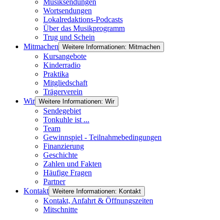
Musiksendungen
Wortsendungen
Lokalredaktions-Podcasts
Über das Musikprogramm
Trug und Schein
Mitmachen
Weitere Informationen: Mitmachen
Kursangebote
Kinderradio
Praktika
Mitgliedschaft
Trägerverein
Wir
Weitere Informationen: Wir
Sendegebiet
Tonkuhle ist ...
Team
Gewinnspiel - Teilnahmebedingungen
Finanzierung
Geschichte
Zahlen und Fakten
Häufige Fragen
Partner
Kontakt
Weitere Informationen: Kontakt
Kontakt, Anfahrt & Öffnungszeiten
Mitschnitte