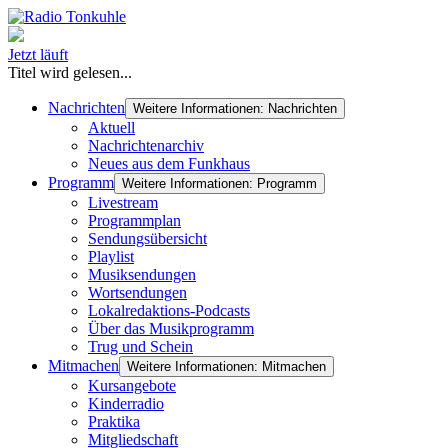
Jetzt läuft
Titel wird gelesen...
Nachrichten
Weitere Informationen: Nachrichten
Aktuell
Nachrichtenarchiv
Neues aus dem Funkhaus
Programm
Weitere Informationen: Programm
Livestream
Programmplan
Sendungsübersicht
Playlist
Musiksendungen
Wortsendungen
Lokalredaktions-Podcasts
Über das Musikprogramm
Trug und Schein
Mitmachen
Weitere Informationen: Mitmachen
Kursangebote
Kinderradio
Praktika
Mitgliedschaft