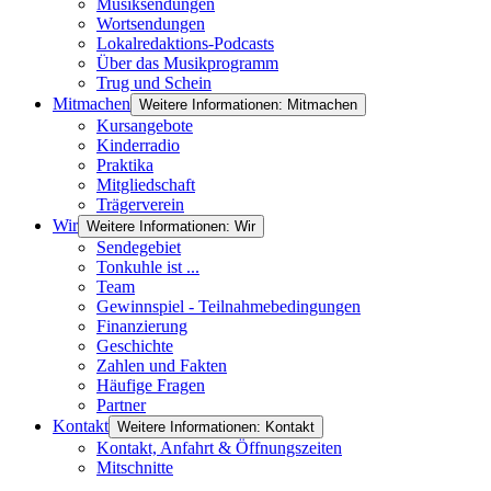
Musiksendungen
Wortsendungen
Lokalredaktions-Podcasts
Über das Musikprogramm
Trug und Schein
Mitmachen
Weitere Informationen: Mitmachen
Kursangebote
Kinderradio
Praktika
Mitgliedschaft
Trägerverein
Wir
Weitere Informationen: Wir
Sendegebiet
Tonkuhle ist ...
Team
Gewinnspiel - Teilnahmebedingungen
Finanzierung
Geschichte
Zahlen und Fakten
Häufige Fragen
Partner
Kontakt
Weitere Informationen: Kontakt
Kontakt, Anfahrt & Öffnungszeiten
Mitschnitte