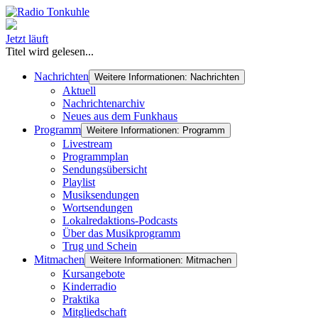
Jetzt läuft
Titel wird gelesen...
Nachrichten
Weitere Informationen: Nachrichten
Aktuell
Nachrichtenarchiv
Neues aus dem Funkhaus
Programm
Weitere Informationen: Programm
Livestream
Programmplan
Sendungsübersicht
Playlist
Musiksendungen
Wortsendungen
Lokalredaktions-Podcasts
Über das Musikprogramm
Trug und Schein
Mitmachen
Weitere Informationen: Mitmachen
Kursangebote
Kinderradio
Praktika
Mitgliedschaft