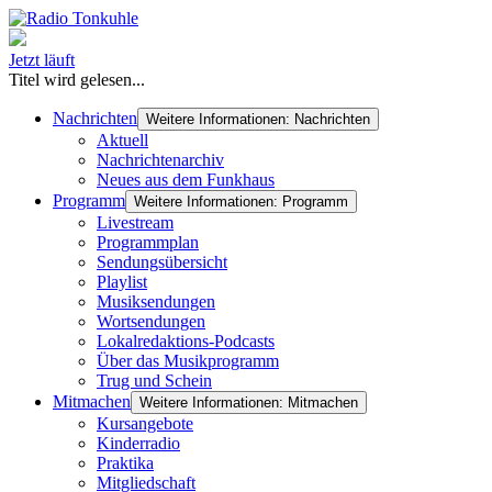
Jetzt läuft
Titel wird gelesen...
Nachrichten
Weitere Informationen: Nachrichten
Aktuell
Nachrichtenarchiv
Neues aus dem Funkhaus
Programm
Weitere Informationen: Programm
Livestream
Programmplan
Sendungsübersicht
Playlist
Musiksendungen
Wortsendungen
Lokalredaktions-Podcasts
Über das Musikprogramm
Trug und Schein
Mitmachen
Weitere Informationen: Mitmachen
Kursangebote
Kinderradio
Praktika
Mitgliedschaft