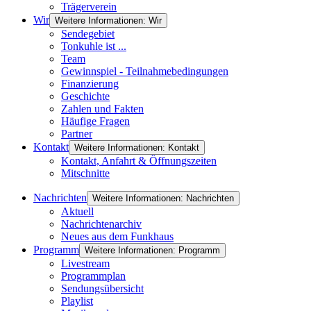
Trägerverein
Wir
Weitere Informationen: Wir
Sendegebiet
Tonkuhle ist ...
Team
Gewinnspiel - Teilnahmebedingungen
Finanzierung
Geschichte
Zahlen und Fakten
Häufige Fragen
Partner
Kontakt
Weitere Informationen: Kontakt
Kontakt, Anfahrt & Öffnungszeiten
Mitschnitte
Nachrichten
Weitere Informationen: Nachrichten
Aktuell
Nachrichtenarchiv
Neues aus dem Funkhaus
Programm
Weitere Informationen: Programm
Livestream
Programmplan
Sendungsübersicht
Playlist