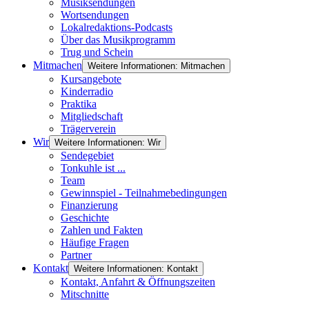
Musiksendungen
Wortsendungen
Lokalredaktions-Podcasts
Über das Musikprogramm
Trug und Schein
Mitmachen
Weitere Informationen: Mitmachen
Kursangebote
Kinderradio
Praktika
Mitgliedschaft
Trägerverein
Wir
Weitere Informationen: Wir
Sendegebiet
Tonkuhle ist ...
Team
Gewinnspiel - Teilnahmebedingungen
Finanzierung
Geschichte
Zahlen und Fakten
Häufige Fragen
Partner
Kontakt
Weitere Informationen: Kontakt
Kontakt, Anfahrt & Öffnungszeiten
Mitschnitte