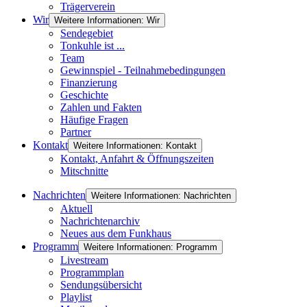
Trägerverein
Wir
Weitere Informationen: Wir
Sendegebiet
Tonkuhle ist ...
Team
Gewinnspiel - Teilnahmebedingungen
Finanzierung
Geschichte
Zahlen und Fakten
Häufige Fragen
Partner
Kontakt
Weitere Informationen: Kontakt
Kontakt, Anfahrt & Öffnungszeiten
Mitschnitte
Nachrichten
Weitere Informationen: Nachrichten
Aktuell
Nachrichtenarchiv
Neues aus dem Funkhaus
Programm
Weitere Informationen: Programm
Livestream
Programmplan
Sendungsübersicht
Playlist