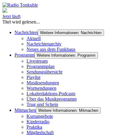
Jetzt läuft
Titel wird gelesen...
Nachrichten
Weitere Informationen: Nachrichten
Aktuell
Nachrichtenarchiv
Neues aus dem Funkhaus
Programm
Weitere Informationen: Programm
Livestream
Programmplan
Sendungsübersicht
Playlist
Musiksendungen
Wortsendungen
Lokalredaktions-Podcasts
Über das Musikprogramm
Trug und Schein
Mitmachen
Weitere Informationen: Mitmachen
Kursangebote
Kinderradio
Praktika
Mitgliedschaft