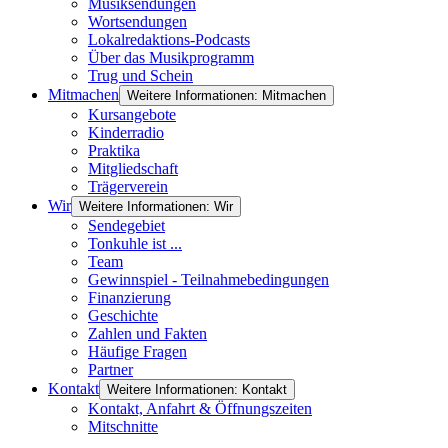
Musiksendungen
Wortsendungen
Lokalredaktions-Podcasts
Über das Musikprogramm
Trug und Schein
Mitmachen
Weitere Informationen: Mitmachen
Kursangebote
Kinderradio
Praktika
Mitgliedschaft
Trägerverein
Wir
Weitere Informationen: Wir
Sendegebiet
Tonkuhle ist ...
Team
Gewinnspiel - Teilnahmebedingungen
Finanzierung
Geschichte
Zahlen und Fakten
Häufige Fragen
Partner
Kontakt
Weitere Informationen: Kontakt
Kontakt, Anfahrt & Öffnungszeiten
Mitschnitte