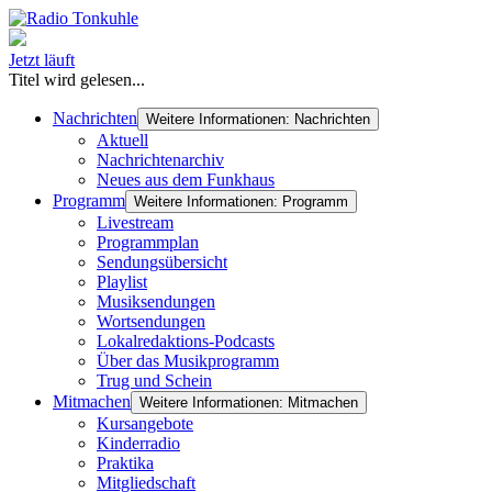
Jetzt läuft
Titel wird gelesen...
Nachrichten
Weitere Informationen: Nachrichten
Aktuell
Nachrichtenarchiv
Neues aus dem Funkhaus
Programm
Weitere Informationen: Programm
Livestream
Programmplan
Sendungsübersicht
Playlist
Musiksendungen
Wortsendungen
Lokalredaktions-Podcasts
Über das Musikprogramm
Trug und Schein
Mitmachen
Weitere Informationen: Mitmachen
Kursangebote
Kinderradio
Praktika
Mitgliedschaft