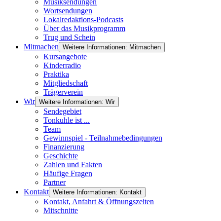
Musiksendungen
Wortsendungen
Lokalredaktions-Podcasts
Über das Musikprogramm
Trug und Schein
Mitmachen
Weitere Informationen: Mitmachen
Kursangebote
Kinderradio
Praktika
Mitgliedschaft
Trägerverein
Wir
Weitere Informationen: Wir
Sendegebiet
Tonkuhle ist ...
Team
Gewinnspiel - Teilnahmebedingungen
Finanzierung
Geschichte
Zahlen und Fakten
Häufige Fragen
Partner
Kontakt
Weitere Informationen: Kontakt
Kontakt, Anfahrt & Öffnungszeiten
Mitschnitte