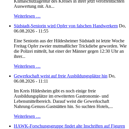
Klimaschutzagentur des Kreises in ihrer jetzt veröffentlichten
Auswertung mit. An...
Weiterlesen …
Südstadt-Seniorin wird Opfer von falschen Handwerkern
Do,
06.08.2026 - 11:55
Eine Seniorin aus der Hildesheimer Südstadt ist letzte Woche
Freitag Opfer zweier mutmaßlicher Trickdiebe geworden. Wie
die Polizei mitteilt, hat einer der Männer gegen 12:30 Uhr an
ihrer...
Weiterlesen …
Gewerkschaft weist auf freie Ausbildungsplätze hin
Do,
06.08.2026 - 11:11
Im Kreis Hildesheim gibt es noch einige freie
Ausbildungsplätze im erweiterten Gastronomie- und
Lebensmittelbereich. Darauf weist die Gewerkschaft
Nahrung-Genuss-Gaststätten hin. So suchten Hotels,...
Weiterlesen …
HAWK-Forschungsgruppe findet alte Inschriften auf Figuren