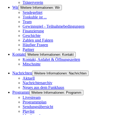
Trägerverein
Wir
Weitere Informationen: Wir
Sendegebiet
Tonkuhle ist ...
Team
Gewinnspiel - Teilnahmebedingungen
Finanzierung
Geschichte
Zahlen und Fakten
Häufige Fragen
Partner
Kontakt
Weitere Informationen: Kontakt
Kontakt, Anfahrt & Öffnungszeiten
Mitschnitte
Nachrichten
Weitere Informationen: Nachrichten
Aktuell
Nachrichtenarchiv
Neues aus dem Funkhaus
Programm
Weitere Informationen: Programm
Livestream
Programmplan
Sendungsübersicht
Playlist