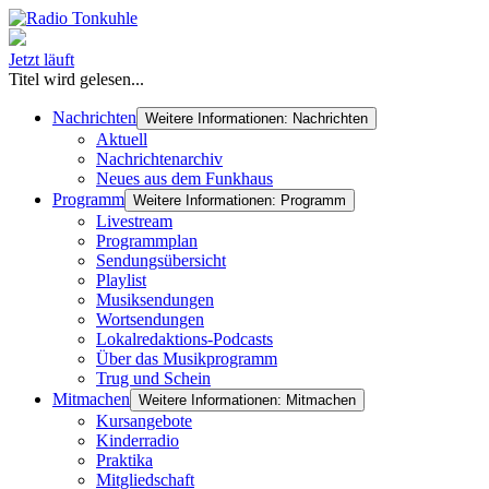
Jetzt läuft
Titel wird gelesen...
Nachrichten
Weitere Informationen: Nachrichten
Aktuell
Nachrichtenarchiv
Neues aus dem Funkhaus
Programm
Weitere Informationen: Programm
Livestream
Programmplan
Sendungsübersicht
Playlist
Musiksendungen
Wortsendungen
Lokalredaktions-Podcasts
Über das Musikprogramm
Trug und Schein
Mitmachen
Weitere Informationen: Mitmachen
Kursangebote
Kinderradio
Praktika
Mitgliedschaft