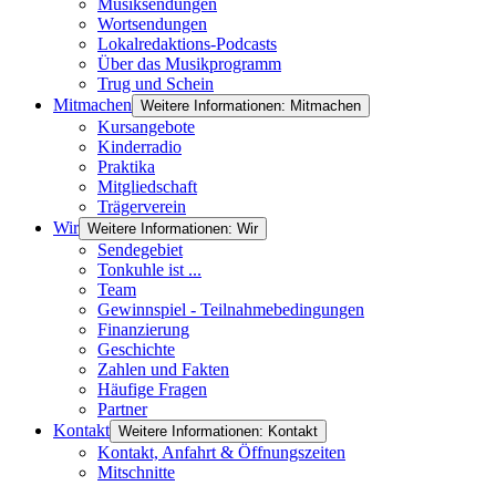
Musiksendungen
Wortsendungen
Lokalredaktions-Podcasts
Über das Musikprogramm
Trug und Schein
Mitmachen
Weitere Informationen: Mitmachen
Kursangebote
Kinderradio
Praktika
Mitgliedschaft
Trägerverein
Wir
Weitere Informationen: Wir
Sendegebiet
Tonkuhle ist ...
Team
Gewinnspiel - Teilnahmebedingungen
Finanzierung
Geschichte
Zahlen und Fakten
Häufige Fragen
Partner
Kontakt
Weitere Informationen: Kontakt
Kontakt, Anfahrt & Öffnungszeiten
Mitschnitte