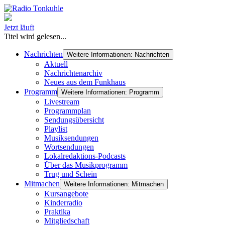
Jetzt läuft
Titel wird gelesen...
Nachrichten
Weitere Informationen: Nachrichten
Aktuell
Nachrichtenarchiv
Neues aus dem Funkhaus
Programm
Weitere Informationen: Programm
Livestream
Programmplan
Sendungsübersicht
Playlist
Musiksendungen
Wortsendungen
Lokalredaktions-Podcasts
Über das Musikprogramm
Trug und Schein
Mitmachen
Weitere Informationen: Mitmachen
Kursangebote
Kinderradio
Praktika
Mitgliedschaft