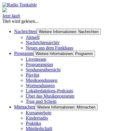
Jetzt läuft
Titel wird gelesen...
Nachrichten
Weitere Informationen: Nachrichten
Aktuell
Nachrichtenarchiv
Neues aus dem Funkhaus
Programm
Weitere Informationen: Programm
Livestream
Programmplan
Sendungsübersicht
Playlist
Musiksendungen
Wortsendungen
Lokalredaktions-Podcasts
Über das Musikprogramm
Trug und Schein
Mitmachen
Weitere Informationen: Mitmachen
Kursangebote
Kinderradio
Praktika
Mitgliedschaft