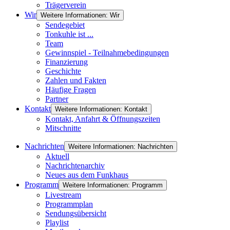
Trägerverein
Wir
Weitere Informationen: Wir
Sendegebiet
Tonkuhle ist ...
Team
Gewinnspiel - Teilnahmebedingungen
Finanzierung
Geschichte
Zahlen und Fakten
Häufige Fragen
Partner
Kontakt
Weitere Informationen: Kontakt
Kontakt, Anfahrt & Öffnungszeiten
Mitschnitte
Nachrichten
Weitere Informationen: Nachrichten
Aktuell
Nachrichtenarchiv
Neues aus dem Funkhaus
Programm
Weitere Informationen: Programm
Livestream
Programmplan
Sendungsübersicht
Playlist