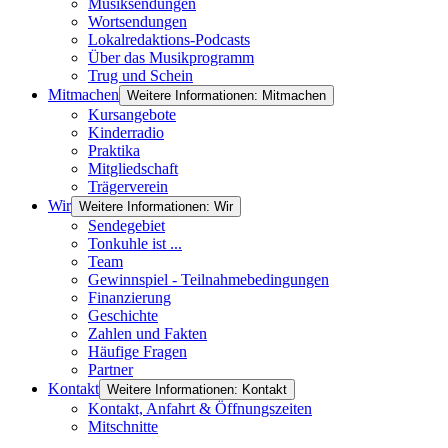
Musiksendungen
Wortsendungen
Lokalredaktions-Podcasts
Über das Musikprogramm
Trug und Schein
Mitmachen
Weitere Informationen: Mitmachen
Kursangebote
Kinderradio
Praktika
Mitgliedschaft
Trägerverein
Wir
Weitere Informationen: Wir
Sendegebiet
Tonkuhle ist ...
Team
Gewinnspiel - Teilnahmebedingungen
Finanzierung
Geschichte
Zahlen und Fakten
Häufige Fragen
Partner
Kontakt
Weitere Informationen: Kontakt
Kontakt, Anfahrt & Öffnungszeiten
Mitschnitte