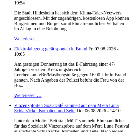
10:54
Die Stadt Hildesheim hat sich dem Klima-Taler-Netzwerk
angeschlossen. Mit der zugehörigen, kostenlosen App können
Bürgerinnen und Bürger somit klimafreundliches Verhalten
im Alltag in eine Belohnung...
Weiterlesen …
Elektrofahrzeug gerät spontan in Brand
Fr, 07.08.2026 -
10:05
Am.gestrigen Donnerstag ist das E-Fahrzeug einer 47-
Jährigen vor dem Kreuzungsbereich
Lerchenkamp/B6/Mastbergstraße gegen 16:00 Uhr in Brand
geraten. Nach Angaben der Polizei befuhr die Frau von der
B6...
Weiterlesen …
Vinzenzpforten-Sozialcafé sammelt auf dem M'era Luna
Schlafsäcke, Isomatten und Zelte
Do, 06.08.2026 - 14:10
Unter dem Motto "Bett statt Müll" sammeln Ehrenamtliche
für das Sozialcafé Vinzenzpforte auf dem M'era Luna Festival
ausgediente Schlafsäcke, Isomatten und Zelte. Nach jedem