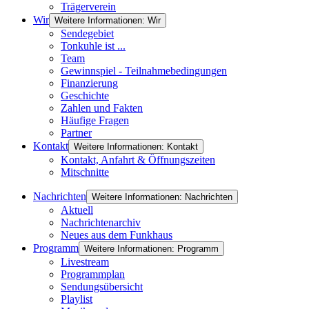
Trägerverein
Wir
Weitere Informationen: Wir
Sendegebiet
Tonkuhle ist ...
Team
Gewinnspiel - Teilnahmebedingungen
Finanzierung
Geschichte
Zahlen und Fakten
Häufige Fragen
Partner
Kontakt
Weitere Informationen: Kontakt
Kontakt, Anfahrt & Öffnungszeiten
Mitschnitte
Nachrichten
Weitere Informationen: Nachrichten
Aktuell
Nachrichtenarchiv
Neues aus dem Funkhaus
Programm
Weitere Informationen: Programm
Livestream
Programmplan
Sendungsübersicht
Playlist