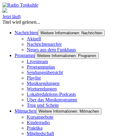
Jetzt läuft
Titel wird gelesen...
Nachrichten
Weitere Informationen: Nachrichten
Aktuell
Nachrichtenarchiv
Neues aus dem Funkhaus
Programm
Weitere Informationen: Programm
Livestream
Programmplan
Sendungsübersicht
Playlist
Musiksendungen
Wortsendungen
Lokalredaktions-Podcasts
Über das Musikprogramm
Trug und Schein
Mitmachen
Weitere Informationen: Mitmachen
Kursangebote
Kinderradio
Praktika
Mitgliedschaft