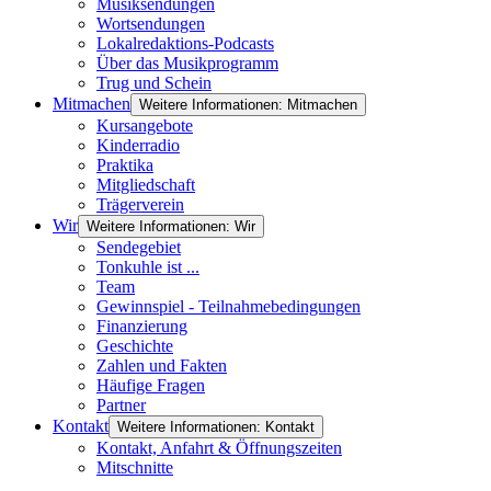
Musiksendungen
Wortsendungen
Lokalredaktions-Podcasts
Über das Musikprogramm
Trug und Schein
Mitmachen
Weitere Informationen: Mitmachen
Kursangebote
Kinderradio
Praktika
Mitgliedschaft
Trägerverein
Wir
Weitere Informationen: Wir
Sendegebiet
Tonkuhle ist ...
Team
Gewinnspiel - Teilnahmebedingungen
Finanzierung
Geschichte
Zahlen und Fakten
Häufige Fragen
Partner
Kontakt
Weitere Informationen: Kontakt
Kontakt, Anfahrt & Öffnungszeiten
Mitschnitte