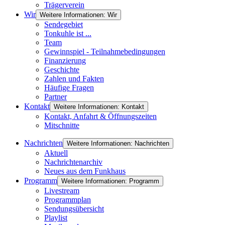
Trägerverein
Wir
Weitere Informationen: Wir
Sendegebiet
Tonkuhle ist ...
Team
Gewinnspiel - Teilnahmebedingungen
Finanzierung
Geschichte
Zahlen und Fakten
Häufige Fragen
Partner
Kontakt
Weitere Informationen: Kontakt
Kontakt, Anfahrt & Öffnungszeiten
Mitschnitte
Nachrichten
Weitere Informationen: Nachrichten
Aktuell
Nachrichtenarchiv
Neues aus dem Funkhaus
Programm
Weitere Informationen: Programm
Livestream
Programmplan
Sendungsübersicht
Playlist