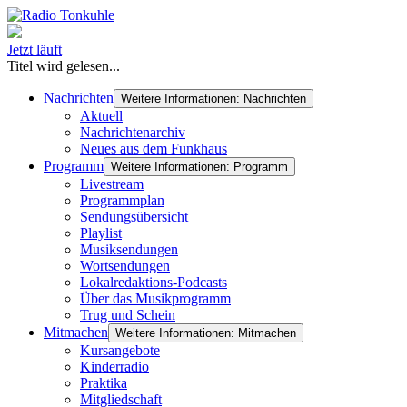
Jetzt läuft
Titel wird gelesen...
Nachrichten
Weitere Informationen: Nachrichten
Aktuell
Nachrichtenarchiv
Neues aus dem Funkhaus
Programm
Weitere Informationen: Programm
Livestream
Programmplan
Sendungsübersicht
Playlist
Musiksendungen
Wortsendungen
Lokalredaktions-Podcasts
Über das Musikprogramm
Trug und Schein
Mitmachen
Weitere Informationen: Mitmachen
Kursangebote
Kinderradio
Praktika
Mitgliedschaft