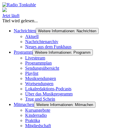
Jetzt läuft
Titel wird gelesen...
Nachrichten
Weitere Informationen: Nachrichten
Aktuell
Nachrichtenarchiv
Neues aus dem Funkhaus
Programm
Weitere Informationen: Programm
Livestream
Programmplan
Sendungsübersicht
Playlist
Musiksendungen
Wortsendungen
Lokalredaktions-Podcasts
Über das Musikprogramm
Trug und Schein
Mitmachen
Weitere Informationen: Mitmachen
Kursangebote
Kinderradio
Praktika
Mitgliedschaft