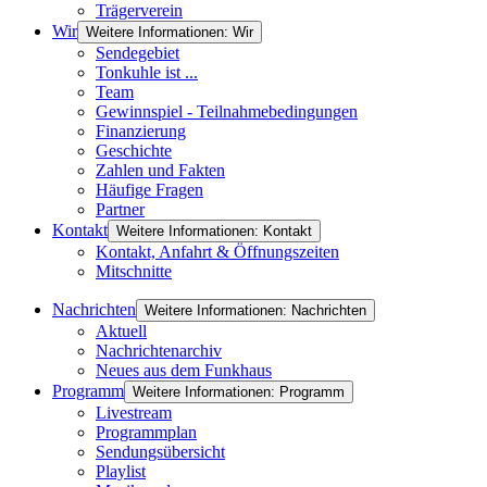
Trägerverein
Wir
Weitere Informationen: Wir
Sendegebiet
Tonkuhle ist ...
Team
Gewinnspiel - Teilnahmebedingungen
Finanzierung
Geschichte
Zahlen und Fakten
Häufige Fragen
Partner
Kontakt
Weitere Informationen: Kontakt
Kontakt, Anfahrt & Öffnungszeiten
Mitschnitte
Nachrichten
Weitere Informationen: Nachrichten
Aktuell
Nachrichtenarchiv
Neues aus dem Funkhaus
Programm
Weitere Informationen: Programm
Livestream
Programmplan
Sendungsübersicht
Playlist