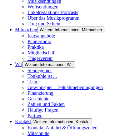
Musiksendungen
Wortsendungen
Lokalredaktions-Podcasts
Über das Musikprogramm
Trug und Schein
Mitmachen
Weitere Informationen: Mitmachen
Kursangebote
Kinderradio
Praktika
Mitgliedschaft
Trägerverein
Wir
Weitere Informationen: Wir
Sendegebiet
Tonkuhle ist ...
Team
Gewinnspiel - Teilnahmebedingungen
Finanzierung
Geschichte
Zahlen und Fakten
Häufige Fragen
Partner
Kontakt
Weitere Informationen: Kontakt
Kontakt, Anfahrt & Öffnungszeiten
Mitschnitte