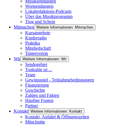
Musiksendungen
Wortsendungen
Lokalredaktions-Podcasts
Über das Musikprogramm
Trug und Schein
Mitmachen
Weitere Informationen: Mitmachen
Kursangebote
Kinderradio
Praktika
Mitgliedschaft
Trägerverein
Wir
Weitere Informationen: Wir
Sendegebiet
Tonkuhle ist ...
Team
Gewinnspiel - Teilnahmebedingungen
Finanzierung
Geschichte
Zahlen und Fakten
Häufige Fragen
Partner
Kontakt
Weitere Informationen: Kontakt
Kontakt, Anfahrt & Öffnungszeiten
Mitschnitte