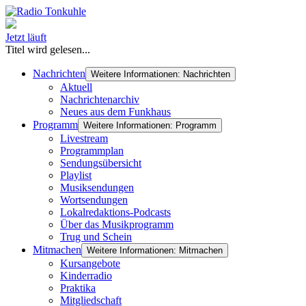
Jetzt läuft
Titel wird gelesen...
Nachrichten
Weitere Informationen: Nachrichten
Aktuell
Nachrichtenarchiv
Neues aus dem Funkhaus
Programm
Weitere Informationen: Programm
Livestream
Programmplan
Sendungsübersicht
Playlist
Musiksendungen
Wortsendungen
Lokalredaktions-Podcasts
Über das Musikprogramm
Trug und Schein
Mitmachen
Weitere Informationen: Mitmachen
Kursangebote
Kinderradio
Praktika
Mitgliedschaft