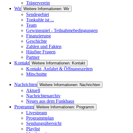
Trägerverein
Wir
Weitere Informationen: Wir
Sendegebiet
Tonkuhle ist ...
Team
Gewinnspiel - Teilnahmebedingungen
Finanzierung
Geschichte
Zahlen und Fakten
Häufige Fragen
Partner
Kontakt
Weitere Informationen: Kontakt
Kontakt, Anfahrt & Öffnungszeiten
Mitschnitte
Nachrichten
Weitere Informationen: Nachrichten
Aktuell
Nachrichtenarchiv
Neues aus dem Funkhaus
Programm
Weitere Informationen: Programm
Livestream
Programmplan
Sendungsübersicht
Playlist