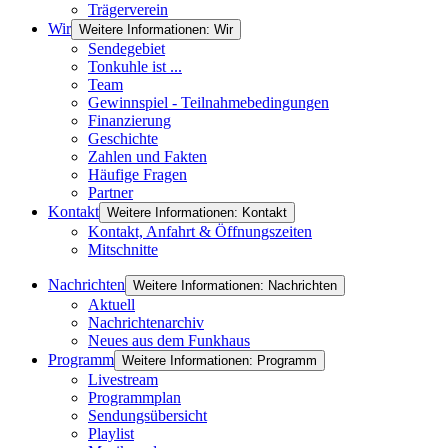
Trägerverein
Wir
Weitere Informationen: Wir
Sendegebiet
Tonkuhle ist ...
Team
Gewinnspiel - Teilnahmebedingungen
Finanzierung
Geschichte
Zahlen und Fakten
Häufige Fragen
Partner
Kontakt
Weitere Informationen: Kontakt
Kontakt, Anfahrt & Öffnungszeiten
Mitschnitte
Nachrichten
Weitere Informationen: Nachrichten
Aktuell
Nachrichtenarchiv
Neues aus dem Funkhaus
Programm
Weitere Informationen: Programm
Livestream
Programmplan
Sendungsübersicht
Playlist