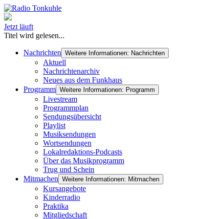
Jetzt läuft
Titel wird gelesen...
Nachrichten
Weitere Informationen: Nachrichten
Aktuell
Nachrichtenarchiv
Neues aus dem Funkhaus
Programm
Weitere Informationen: Programm
Livestream
Programmplan
Sendungsübersicht
Playlist
Musiksendungen
Wortsendungen
Lokalredaktions-Podcasts
Über das Musikprogramm
Trug und Schein
Mitmachen
Weitere Informationen: Mitmachen
Kursangebote
Kinderradio
Praktika
Mitgliedschaft