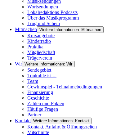
Musiksendungen
Wortsendungen
Lokalredaktions-Podcasts
Über das Musikprogramm
Trug und Schein
Mitmachen
Weitere Informationen: Mitmachen
Kursangebote
Kinderradio
Praktika
Mitgliedschaft
Trägerverein
Wir
Weitere Informationen: Wir
Sendegebiet
Tonkuhle ist ...
Team
Gewinnspiel - Teilnahmebedingungen
Finanzierung
Geschichte
Zahlen und Fakten
Häufige Fragen
Partner
Kontakt
Weitere Informationen: Kontakt
Kontakt, Anfahrt & Öffnungszeiten
Mitschnitte