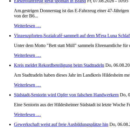
Elektrofahrzeug gerät spontan in Brand
Fr, 07.08.2026 - 10:05
Am.gestrigen Donnerstag ist das E-Fahrzeug einer 47-Jährige
von der B6...
Weiterlesen …
Vinzenzpforten-Sozialcafé sammelt auf dem M'era Luna Schlaf
Unter dem Motto "Bett statt Müll" sammeln Ehrenamtliche für d
Weiterlesen …
Kreis meldet Rekordbeteiligung beim Stadtradeln
Do, 06.08.20
Am Stadtradeln haben dieses Jahr im Landkreis Hildesheim mehr 
Weiterlesen …
Südstadt-Seniorin wird Opfer von falschen Handwerkern
Do, 0
Eine Seniorin aus der Hildesheimer Südstadt ist letzte Woche F
Weiterlesen …
Gewerkschaft weist auf freie Ausbildungsplätze hin
Do, 06.08.