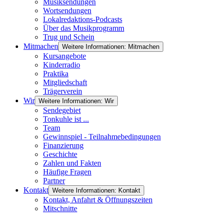
Musiksendungen
Wortsendungen
Lokalredaktions-Podcasts
Über das Musikprogramm
Trug und Schein
Mitmachen
Weitere Informationen: Mitmachen
Kursangebote
Kinderradio
Praktika
Mitgliedschaft
Trägerverein
Wir
Weitere Informationen: Wir
Sendegebiet
Tonkuhle ist ...
Team
Gewinnspiel - Teilnahmebedingungen
Finanzierung
Geschichte
Zahlen und Fakten
Häufige Fragen
Partner
Kontakt
Weitere Informationen: Kontakt
Kontakt, Anfahrt & Öffnungszeiten
Mitschnitte