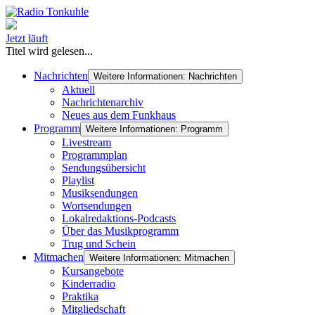
Jetzt läuft
Titel wird gelesen...
Nachrichten
Weitere Informationen: Nachrichten
Aktuell
Nachrichtenarchiv
Neues aus dem Funkhaus
Programm
Weitere Informationen: Programm
Livestream
Programmplan
Sendungsübersicht
Playlist
Musiksendungen
Wortsendungen
Lokalredaktions-Podcasts
Über das Musikprogramm
Trug und Schein
Mitmachen
Weitere Informationen: Mitmachen
Kursangebote
Kinderradio
Praktika
Mitgliedschaft