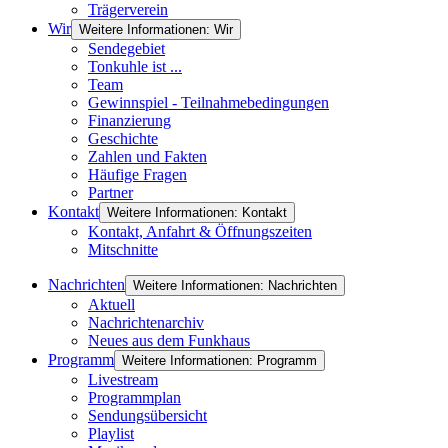
Trägerverein
Wir
Weitere Informationen: Wir
Sendegebiet
Tonkuhle ist ...
Team
Gewinnspiel - Teilnahmebedingungen
Finanzierung
Geschichte
Zahlen und Fakten
Häufige Fragen
Partner
Kontakt
Weitere Informationen: Kontakt
Kontakt, Anfahrt & Öffnungszeiten
Mitschnitte
Nachrichten
Weitere Informationen: Nachrichten
Aktuell
Nachrichtenarchiv
Neues aus dem Funkhaus
Programm
Weitere Informationen: Programm
Livestream
Programmplan
Sendungsübersicht
Playlist