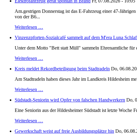
Elektrofahrzeug gerät spontan in Brand
Fr, 07.08.2026 - 10:05
Am.gestrigen Donnerstag ist das E-Fahrzeug einer 47-Jährige
von der B6...
Weiterlesen …
Vinzenzpforten-Sozialcafé sammelt auf dem M'era Luna Schlaf
Unter dem Motto "Bett statt Müll" sammeln Ehrenamtliche für d
Weiterlesen …
Kreis meldet Rekordbeteiligung beim Stadtradeln
Do, 06.08.20
Am Stadtradeln haben dieses Jahr im Landkreis Hildesheim mehr 
Weiterlesen …
Südstadt-Seniorin wird Opfer von falschen Handwerkern
Do, 0
Eine Seniorin aus der Hildesheimer Südstadt ist letzte Woche F
Weiterlesen …
Gewerkschaft weist auf freie Ausbildungsplätze hin
Do, 06.08.