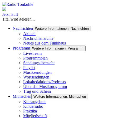
Jetzt läuft
Titel wird gelesen...
Nachrichten
Weitere Informationen: Nachrichten
Aktuell
Nachrichtenarchiv
Neues aus dem Funkhaus
Programm
Weitere Informationen: Programm
Livestream
Programmplan
Sendungsübersicht
Playlist
Musiksendungen
Wortsendungen
Lokalredaktions-Podcasts
Über das Musikprogramm
Trug und Schein
Mitmachen
Weitere Informationen: Mitmachen
Kursangebote
Kinderradio
Praktika
Mitgliedschaft