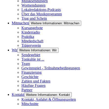
Musiksendungen
Wortsendungen
Lokalredaktions-Podcasts
Über das Musikprogramm
Trug und Schein
Mitmachen
Weitere Informationen: Mitmachen
Kursangebote
Kinderradio
Praktika
Mitgliedschaft
Trägerverein
Wir
Weitere Informationen: Wir
Sendegebiet
Tonkuhle ist ...
Team
Gewinnspiel - Teilnahmebedingungen
Finanzierung
Geschichte
Zahlen und Fakten
Häufige Fragen
Partner
Kontakt
Weitere Informationen: Kontakt
Kontakt, Anfahrt & Öffnungszeiten
Mitschnitte