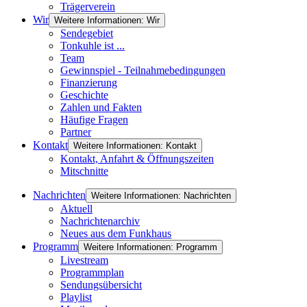
Trägerverein
Wir
Weitere Informationen: Wir
Sendegebiet
Tonkuhle ist ...
Team
Gewinnspiel - Teilnahmebedingungen
Finanzierung
Geschichte
Zahlen und Fakten
Häufige Fragen
Partner
Kontakt
Weitere Informationen: Kontakt
Kontakt, Anfahrt & Öffnungszeiten
Mitschnitte
Nachrichten
Weitere Informationen: Nachrichten
Aktuell
Nachrichtenarchiv
Neues aus dem Funkhaus
Programm
Weitere Informationen: Programm
Livestream
Programmplan
Sendungsübersicht
Playlist