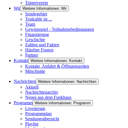
Trägerverein
Wir
Weitere Informationen: Wir
Sendegebiet
Tonkuhle ist ...
Team
Gewinnspiel - Teilnahmebedingungen
Finanzierung
Geschichte
Zahlen und Fakten
Häufige Fragen
Partner
Kontakt
Weitere Informationen: Kontakt
Kontakt, Anfahrt & Öffnungszeiten
Mitschnitte
Nachrichten
Weitere Informationen: Nachrichten
Aktuell
Nachrichtenarchiv
Neues aus dem Funkhaus
Programm
Weitere Informationen: Programm
Livestream
Programmplan
Sendungsübersicht
Playlist