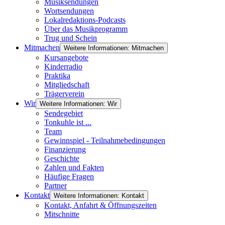
Musiksendungen
Wortsendungen
Lokalredaktions-Podcasts
Über das Musikprogramm
Trug und Schein
Mitmachen
Weitere Informationen: Mitmachen
Kursangebote
Kinderradio
Praktika
Mitgliedschaft
Trägerverein
Wir
Weitere Informationen: Wir
Sendegebiet
Tonkuhle ist ...
Team
Gewinnspiel - Teilnahmebedingungen
Finanzierung
Geschichte
Zahlen und Fakten
Häufige Fragen
Partner
Kontakt
Weitere Informationen: Kontakt
Kontakt, Anfahrt & Öffnungszeiten
Mitschnitte