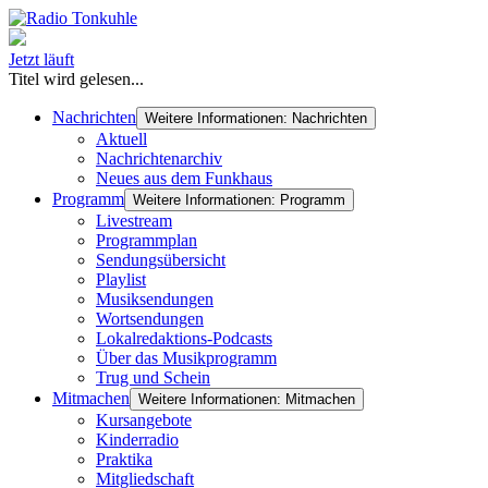
Jetzt läuft
Titel wird gelesen...
Nachrichten
Weitere Informationen: Nachrichten
Aktuell
Nachrichtenarchiv
Neues aus dem Funkhaus
Programm
Weitere Informationen: Programm
Livestream
Programmplan
Sendungsübersicht
Playlist
Musiksendungen
Wortsendungen
Lokalredaktions-Podcasts
Über das Musikprogramm
Trug und Schein
Mitmachen
Weitere Informationen: Mitmachen
Kursangebote
Kinderradio
Praktika
Mitgliedschaft