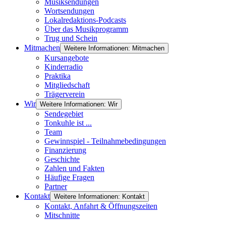
Musiksendungen
Wortsendungen
Lokalredaktions-Podcasts
Über das Musikprogramm
Trug und Schein
Mitmachen
Weitere Informationen: Mitmachen
Kursangebote
Kinderradio
Praktika
Mitgliedschaft
Trägerverein
Wir
Weitere Informationen: Wir
Sendegebiet
Tonkuhle ist ...
Team
Gewinnspiel - Teilnahmebedingungen
Finanzierung
Geschichte
Zahlen und Fakten
Häufige Fragen
Partner
Kontakt
Weitere Informationen: Kontakt
Kontakt, Anfahrt & Öffnungszeiten
Mitschnitte