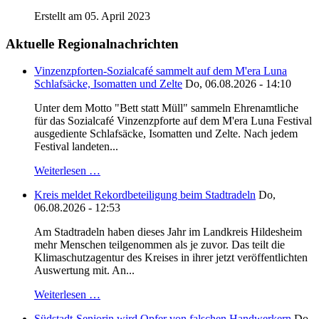
Erstellt am 05. April 2023
Aktuelle Regionalnachrichten
Vinzenzpforten-Sozialcafé sammelt auf dem M'era Luna
Schlafsäcke, Isomatten und Zelte
Do, 06.08.2026 - 14:10
Unter dem Motto "Bett statt Müll" sammeln Ehrenamtliche
für das Sozialcafé Vinzenzpforte auf dem M'era Luna Festival
ausgediente Schlafsäcke, Isomatten und Zelte. Nach jedem
Festival landeten...
Weiterlesen …
Kreis meldet Rekordbeteiligung beim Stadtradeln
Do,
06.08.2026 - 12:53
Am Stadtradeln haben dieses Jahr im Landkreis Hildesheim
mehr Menschen teilgenommen als je zuvor. Das teilt die
Klimaschutzagentur des Kreises in ihrer jetzt veröffentlichten
Auswertung mit. An...
Weiterlesen …
Südstadt-Seniorin wird Opfer von falschen Handwerkern
Do,