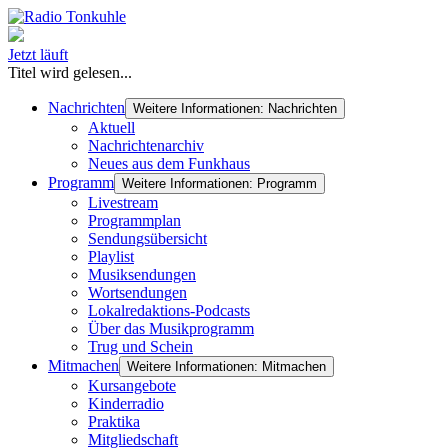
Jetzt läuft
Titel wird gelesen...
Nachrichten
Weitere Informationen: Nachrichten
Aktuell
Nachrichtenarchiv
Neues aus dem Funkhaus
Programm
Weitere Informationen: Programm
Livestream
Programmplan
Sendungsübersicht
Playlist
Musiksendungen
Wortsendungen
Lokalredaktions-Podcasts
Über das Musikprogramm
Trug und Schein
Mitmachen
Weitere Informationen: Mitmachen
Kursangebote
Kinderradio
Praktika
Mitgliedschaft