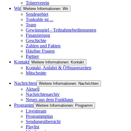
Trägerverein
Wir
Weitere Informationen: Wir
Sendegebiet
Tonkuhle ist ...
Team
Gewinnspiel - Teilnahmebedingungen
Finanzierung
Geschichte
Zahlen und Fakten
Häufige Fragen
Partner
Kontakt
Weitere Informationen: Kontakt
Kontakt, Anfahrt & Öffnungszeiten
Mitschnitte
Nachrichten
Weitere Informationen: Nachrichten
Aktuell
Nachrichtenarchiv
Neues aus dem Funkhaus
Programm
Weitere Informationen: Programm
Livestream
Programmplan
Sendungsübersicht
Playlist