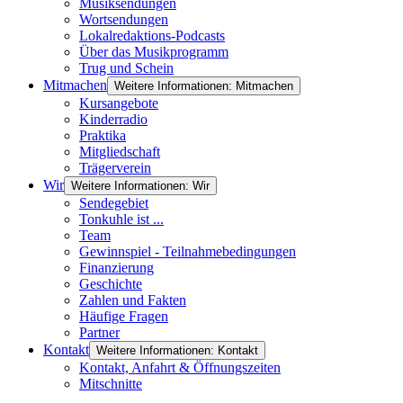
Musiksendungen
Wortsendungen
Lokalredaktions-Podcasts
Über das Musikprogramm
Trug und Schein
Mitmachen
Weitere Informationen: Mitmachen
Kursangebote
Kinderradio
Praktika
Mitgliedschaft
Trägerverein
Wir
Weitere Informationen: Wir
Sendegebiet
Tonkuhle ist ...
Team
Gewinnspiel - Teilnahmebedingungen
Finanzierung
Geschichte
Zahlen und Fakten
Häufige Fragen
Partner
Kontakt
Weitere Informationen: Kontakt
Kontakt, Anfahrt & Öffnungszeiten
Mitschnitte