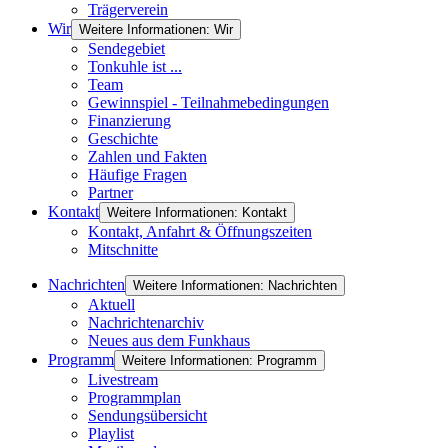
Trägerverein
Wir
Weitere Informationen: Wir
Sendegebiet
Tonkuhle ist ...
Team
Gewinnspiel - Teilnahmebedingungen
Finanzierung
Geschichte
Zahlen und Fakten
Häufige Fragen
Partner
Kontakt
Weitere Informationen: Kontakt
Kontakt, Anfahrt & Öffnungszeiten
Mitschnitte
Nachrichten
Weitere Informationen: Nachrichten
Aktuell
Nachrichtenarchiv
Neues aus dem Funkhaus
Programm
Weitere Informationen: Programm
Livestream
Programmplan
Sendungsübersicht
Playlist