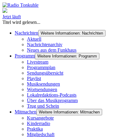
Jetzt läuft
Titel wird gelesen...
Nachrichten
Weitere Informationen: Nachrichten
Aktuell
Nachrichtenarchiv
Neues aus dem Funkhaus
Programm
Weitere Informationen: Programm
Livestream
Programmplan
Sendungsübersicht
Playlist
Musiksendungen
Wortsendungen
Lokalredaktions-Podcasts
Über das Musikprogramm
Trug und Schein
Mitmachen
Weitere Informationen: Mitmachen
Kursangebote
Kinderradio
Praktika
Mitgliedschaft