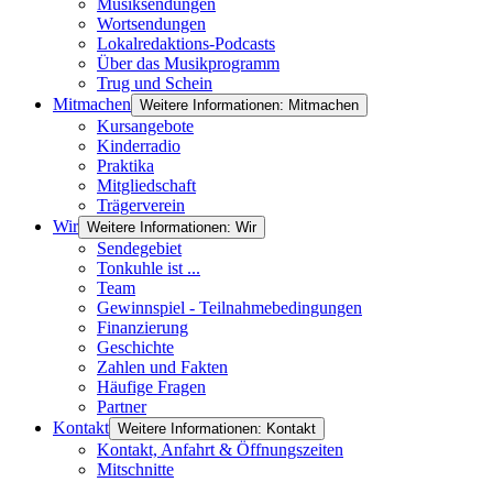
Musiksendungen
Wortsendungen
Lokalredaktions-Podcasts
Über das Musikprogramm
Trug und Schein
Mitmachen
Weitere Informationen: Mitmachen
Kursangebote
Kinderradio
Praktika
Mitgliedschaft
Trägerverein
Wir
Weitere Informationen: Wir
Sendegebiet
Tonkuhle ist ...
Team
Gewinnspiel - Teilnahmebedingungen
Finanzierung
Geschichte
Zahlen und Fakten
Häufige Fragen
Partner
Kontakt
Weitere Informationen: Kontakt
Kontakt, Anfahrt & Öffnungszeiten
Mitschnitte