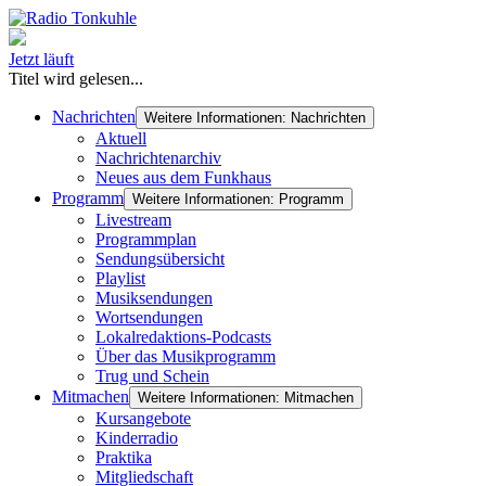
Jetzt läuft
Titel wird gelesen...
Nachrichten
Weitere Informationen: Nachrichten
Aktuell
Nachrichtenarchiv
Neues aus dem Funkhaus
Programm
Weitere Informationen: Programm
Livestream
Programmplan
Sendungsübersicht
Playlist
Musiksendungen
Wortsendungen
Lokalredaktions-Podcasts
Über das Musikprogramm
Trug und Schein
Mitmachen
Weitere Informationen: Mitmachen
Kursangebote
Kinderradio
Praktika
Mitgliedschaft