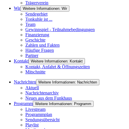
Trägerverein
Wir
Weitere Informationen: Wir
Sendegebiet
Tonkuhle ist ...
Team
Gewinnspiel - Teilnahmebedingungen
Finanzierung
Geschichte
Zahlen und Fakten
Häufige Fragen
Partner
Kontakt
Weitere Informationen: Kontakt
Kontakt, Anfahrt & Öffnungszeiten
Mitschnitte
Nachrichten
Weitere Informationen: Nachrichten
Aktuell
Nachrichtenarchiv
Neues aus dem Funkhaus
Programm
Weitere Informationen: Programm
Livestream
Programmplan
Sendungsübersicht
Playlist