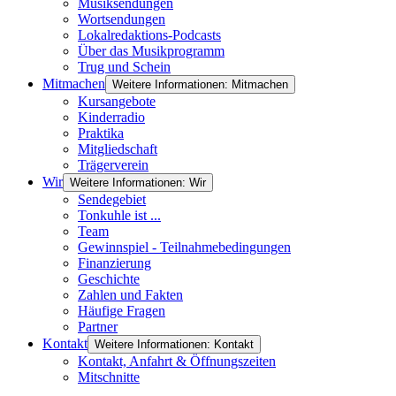
Musiksendungen
Wortsendungen
Lokalredaktions-Podcasts
Über das Musikprogramm
Trug und Schein
Mitmachen
Weitere Informationen: Mitmachen
Kursangebote
Kinderradio
Praktika
Mitgliedschaft
Trägerverein
Wir
Weitere Informationen: Wir
Sendegebiet
Tonkuhle ist ...
Team
Gewinnspiel - Teilnahmebedingungen
Finanzierung
Geschichte
Zahlen und Fakten
Häufige Fragen
Partner
Kontakt
Weitere Informationen: Kontakt
Kontakt, Anfahrt & Öffnungszeiten
Mitschnitte