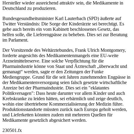
Hersteller wieder ausreichend attraktiv sein, die Medikamente in
Deutschland zu produzieren.
Bundesgesundheitsminister Karl Lauterbach (SPD) äußerte auf
Twitter Verständnis: Die Sorge der Kinderärzte sei berechtigt. Es
gebe auch bereits ein vom Kabinett beschlossenes Gesetz, das
helfen solle, die Lieferengpässe zu beheben. Dies sei zur Beratung
im Parlament.
Der Vorsitzende des Weltärztebundes, Frank Ulrich Montgomery,
forderte angesichts des Medikamentenmangels eine EU-weite
Arzneimittelreserve. Eine solche Verpflichtung für die
Pharmaindustrie könne von Staat und Ärzteschaft „überwacht und
gemanagt“ werden, sagte er den Zeitungen der Funke
Mediengruppe. Grund für die seit Jahren zunehmenden Engpässe in
der Medikamentenversorgung seien falsch gesetzte wirtschaftliche
Anreize bei der Pharmaindustrie. Dies sei ein "eklatantes
Politikversagen": Dass heute darunter vor allem Kinder und auch
Krebskranke zu leiden hätten, sei erbärmlich und zeige deutlich,
wohin eine übertriebene Kommerzialisierung der Medizin führe.
Produktionsstandorte müssten zurück nach Europa geholt werden,
und Lieferketten könnten zudem mit mehreren Quellen für
Medikamente gesetzlich abgesichert werden.
230501.fx