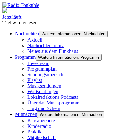
Jetzt läuft
Titel wird gelesen...
Nachrichten
Weitere Informationen: Nachrichten
Aktuell
Nachrichtenarchiv
Neues aus dem Funkhaus
Programm
Weitere Informationen: Programm
Livestream
Programmplan
Sendungsübersicht
Playlist
Musiksendungen
Wortsendungen
Lokalredaktions-Podcasts
Über das Musikprogramm
Trug und Schein
Mitmachen
Weitere Informationen: Mitmachen
Kursangebote
Kinderradio
Praktika
Mitgliedschaft