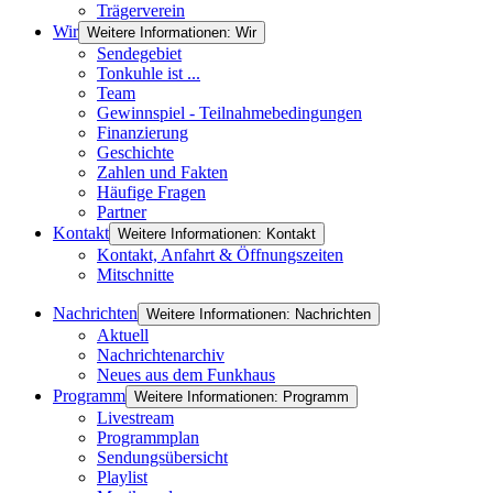
Trägerverein
Wir
Weitere Informationen: Wir
Sendegebiet
Tonkuhle ist ...
Team
Gewinnspiel - Teilnahmebedingungen
Finanzierung
Geschichte
Zahlen und Fakten
Häufige Fragen
Partner
Kontakt
Weitere Informationen: Kontakt
Kontakt, Anfahrt & Öffnungszeiten
Mitschnitte
Nachrichten
Weitere Informationen: Nachrichten
Aktuell
Nachrichtenarchiv
Neues aus dem Funkhaus
Programm
Weitere Informationen: Programm
Livestream
Programmplan
Sendungsübersicht
Playlist