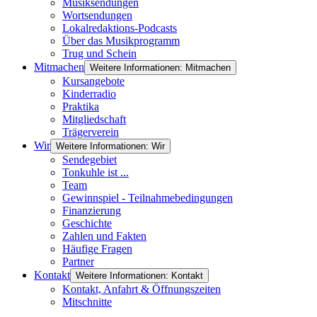
Musiksendungen
Wortsendungen
Lokalredaktions-Podcasts
Über das Musikprogramm
Trug und Schein
Mitmachen
Weitere Informationen: Mitmachen
Kursangebote
Kinderradio
Praktika
Mitgliedschaft
Trägerverein
Wir
Weitere Informationen: Wir
Sendegebiet
Tonkuhle ist ...
Team
Gewinnspiel - Teilnahmebedingungen
Finanzierung
Geschichte
Zahlen und Fakten
Häufige Fragen
Partner
Kontakt
Weitere Informationen: Kontakt
Kontakt, Anfahrt & Öffnungszeiten
Mitschnitte