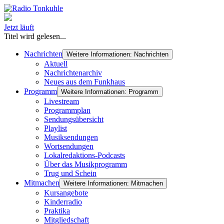
Jetzt läuft
Titel wird gelesen...
Nachrichten
Weitere Informationen: Nachrichten
Aktuell
Nachrichtenarchiv
Neues aus dem Funkhaus
Programm
Weitere Informationen: Programm
Livestream
Programmplan
Sendungsübersicht
Playlist
Musiksendungen
Wortsendungen
Lokalredaktions-Podcasts
Über das Musikprogramm
Trug und Schein
Mitmachen
Weitere Informationen: Mitmachen
Kursangebote
Kinderradio
Praktika
Mitgliedschaft