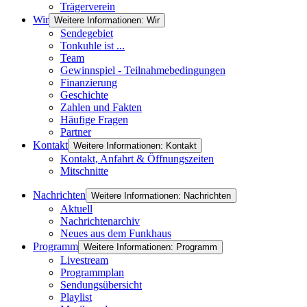
Trägerverein
Wir
Weitere Informationen: Wir
Sendegebiet
Tonkuhle ist ...
Team
Gewinnspiel - Teilnahmebedingungen
Finanzierung
Geschichte
Zahlen und Fakten
Häufige Fragen
Partner
Kontakt
Weitere Informationen: Kontakt
Kontakt, Anfahrt & Öffnungszeiten
Mitschnitte
Nachrichten
Weitere Informationen: Nachrichten
Aktuell
Nachrichtenarchiv
Neues aus dem Funkhaus
Programm
Weitere Informationen: Programm
Livestream
Programmplan
Sendungsübersicht
Playlist