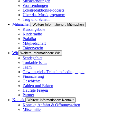
Musiksendungen
Wortsendungen
Lokalredaktions-Podcasts
Über das Musikprogramm
Trug und Schein
Mitmachen
Weitere Informationen: Mitmachen
Kursangebote
Kinderradio
Praktika
Mitgliedschaft
Trägerverein
Wir
Weitere Informationen: Wir
Sendegebiet
Tonkuhle ist ...
Team
Gewinnspiel - Teilnahmebedingungen
Finanzierung
Geschichte
Zahlen und Fakten
Häufige Fragen
Partner
Kontakt
Weitere Informationen: Kontakt
Kontakt, Anfahrt & Öffnungszeiten
Mitschnitte