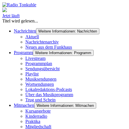
Jetzt läuft
Titel wird gelesen...
Nachrichten
Weitere Informationen: Nachrichten
Aktuell
Nachrichtenarchiv
Neues aus dem Funkhaus
Programm
Weitere Informationen: Programm
Livestream
Programmplan
Sendungsübersicht
Playlist
Musiksendungen
Wortsendungen
Lokalredaktions-Podcasts
Über das Musikprogramm
Trug und Schein
Mitmachen
Weitere Informationen: Mitmachen
Kursangebote
Kinderradio
Praktika
Mitgliedschaft