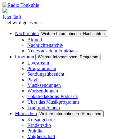
Jetzt läuft
Titel wird gelesen...
Nachrichten
Weitere Informationen: Nachrichten
Aktuell
Nachrichtenarchiv
Neues aus dem Funkhaus
Programm
Weitere Informationen: Programm
Livestream
Programmplan
Sendungsübersicht
Playlist
Musiksendungen
Wortsendungen
Lokalredaktions-Podcasts
Über das Musikprogramm
Trug und Schein
Mitmachen
Weitere Informationen: Mitmachen
Kursangebote
Kinderradio
Praktika
Mitgliedschaft