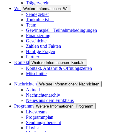
Trägerverein
Wir
Weitere Informationen: Wir
Sendegebiet
Tonkuhle ist ...
Team
Gewinnspiel - Teilnahmebedingungen
Finanzierung
Geschichte
Zahlen und Fakten
Häufige Fragen
Partner
Kontakt
Weitere Informationen: Kontakt
Kontakt, Anfahrt & Öffnungszeiten
Mitschnitte
Nachrichten
Weitere Informationen: Nachrichten
Aktuell
Nachrichtenarchiv
Neues aus dem Funkhaus
Programm
Weitere Informationen: Programm
Livestream
Programmplan
Sendungsübersicht
Playlist