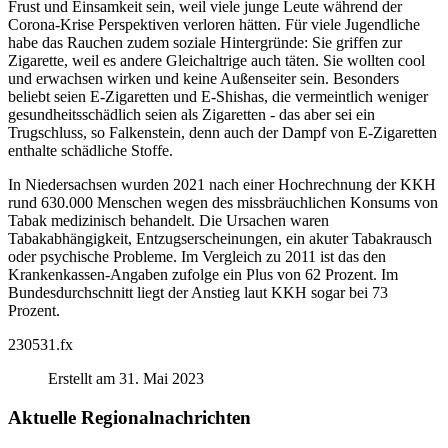
Frust und Einsamkeit sein, weil viele junge Leute während der
Corona-Krise Perspektiven verloren hätten. Für viele Jugendliche
habe das Rauchen zudem soziale Hintergründe: Sie griffen zur
Zigarette, weil es andere Gleichaltrige auch täten. Sie wollten cool
und erwachsen wirken und keine Außenseiter sein. Besonders
beliebt seien E-Zigaretten und E-Shishas, die vermeintlich weniger
gesundheitsschädlich seien als Zigaretten - das aber sei ein
Trugschluss, so Falkenstein, denn auch der Dampf von E-Zigaretten
enthalte schädliche Stoffe.
In Niedersachsen wurden 2021 nach einer Hochrechnung der KKH
rund 630.000 Menschen wegen des missbräuchlichen Konsums von
Tabak medizinisch behandelt. Die Ursachen waren
Tabakabhängigkeit, Entzugserscheinungen, ein akuter Tabakrausch
oder psychische Probleme. Im Vergleich zu 2011 ist das den
Krankenkassen-Angaben zufolge ein Plus von 62 Prozent. Im
Bundesdurchschnitt liegt der Anstieg laut KKH sogar bei 73
Prozent.
230531.fx
Erstellt am 31. Mai 2023
Aktuelle Regionalnachrichten