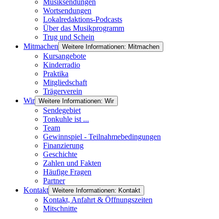
Musiksendungen
Wortsendungen
Lokalredaktions-Podcasts
Über das Musikprogramm
Trug und Schein
Mitmachen
Weitere Informationen: Mitmachen
Kursangebote
Kinderradio
Praktika
Mitgliedschaft
Trägerverein
Wir
Weitere Informationen: Wir
Sendegebiet
Tonkuhle ist ...
Team
Gewinnspiel - Teilnahmebedingungen
Finanzierung
Geschichte
Zahlen und Fakten
Häufige Fragen
Partner
Kontakt
Weitere Informationen: Kontakt
Kontakt, Anfahrt & Öffnungszeiten
Mitschnitte