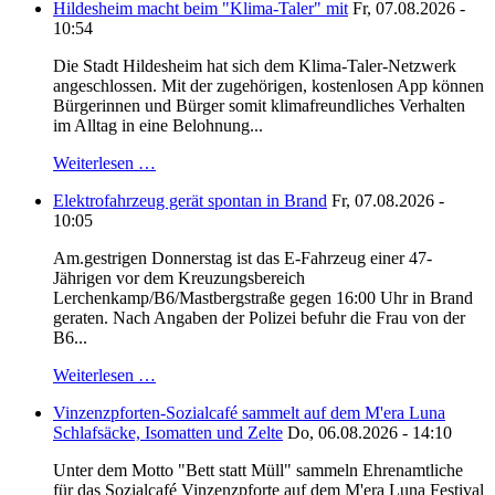
Hildesheim macht beim "Klima-Taler" mit
Fr, 07.08.2026 -
10:54
Die Stadt Hildesheim hat sich dem Klima-Taler-Netzwerk
angeschlossen. Mit der zugehörigen, kostenlosen App können
Bürgerinnen und Bürger somit klimafreundliches Verhalten
im Alltag in eine Belohnung...
Weiterlesen …
Elektrofahrzeug gerät spontan in Brand
Fr, 07.08.2026 -
10:05
Am.gestrigen Donnerstag ist das E-Fahrzeug einer 47-
Jährigen vor dem Kreuzungsbereich
Lerchenkamp/B6/Mastbergstraße gegen 16:00 Uhr in Brand
geraten. Nach Angaben der Polizei befuhr die Frau von der
B6...
Weiterlesen …
Vinzenzpforten-Sozialcafé sammelt auf dem M'era Luna
Schlafsäcke, Isomatten und Zelte
Do, 06.08.2026 - 14:10
Unter dem Motto "Bett statt Müll" sammeln Ehrenamtliche
für das Sozialcafé Vinzenzpforte auf dem M'era Luna Festival