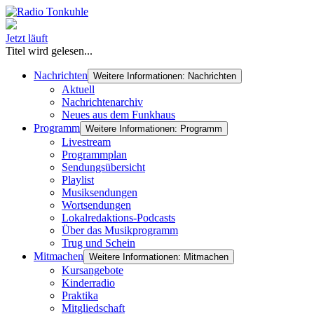
Jetzt läuft
Titel wird gelesen...
Nachrichten
Weitere Informationen: Nachrichten
Aktuell
Nachrichtenarchiv
Neues aus dem Funkhaus
Programm
Weitere Informationen: Programm
Livestream
Programmplan
Sendungsübersicht
Playlist
Musiksendungen
Wortsendungen
Lokalredaktions-Podcasts
Über das Musikprogramm
Trug und Schein
Mitmachen
Weitere Informationen: Mitmachen
Kursangebote
Kinderradio
Praktika
Mitgliedschaft