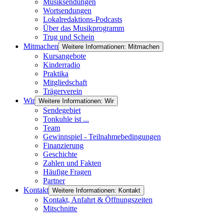
Musiksendungen
Wortsendungen
Lokalredaktions-Podcasts
Über das Musikprogramm
Trug und Schein
Mitmachen
Weitere Informationen: Mitmachen
Kursangebote
Kinderradio
Praktika
Mitgliedschaft
Trägerverein
Wir
Weitere Informationen: Wir
Sendegebiet
Tonkuhle ist ...
Team
Gewinnspiel - Teilnahmebedingungen
Finanzierung
Geschichte
Zahlen und Fakten
Häufige Fragen
Partner
Kontakt
Weitere Informationen: Kontakt
Kontakt, Anfahrt & Öffnungszeiten
Mitschnitte