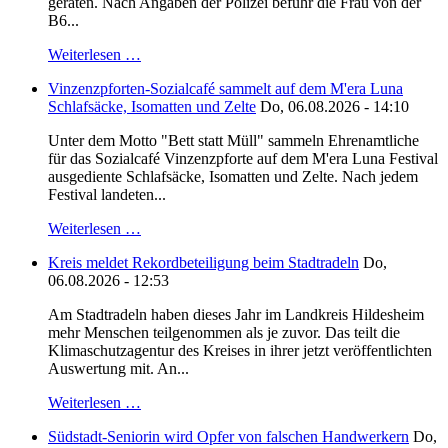
geraten. Nach Angaben der Polizei befuhr die Frau von der
B6...
Weiterlesen …
Vinzenzpforten-Sozialcafé sammelt auf dem M'era Luna
Schlafsäcke, Isomatten und Zelte
Do, 06.08.2026 - 14:10
Unter dem Motto "Bett statt Müll" sammeln Ehrenamtliche
für das Sozialcafé Vinzenzpforte auf dem M'era Luna Festival
ausgediente Schlafsäcke, Isomatten und Zelte. Nach jedem
Festival landeten...
Weiterlesen …
Kreis meldet Rekordbeteiligung beim Stadtradeln
Do,
06.08.2026 - 12:53
Am Stadtradeln haben dieses Jahr im Landkreis Hildesheim
mehr Menschen teilgenommen als je zuvor. Das teilt die
Klimaschutzagentur des Kreises in ihrer jetzt veröffentlichten
Auswertung mit. An...
Weiterlesen …
Südstadt-Seniorin wird Opfer von falschen Handwerkern
Do,