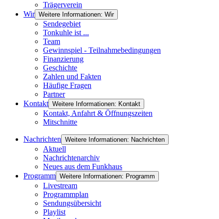
Trägerverein
Wir
Weitere Informationen: Wir
Sendegebiet
Tonkuhle ist ...
Team
Gewinnspiel - Teilnahmebedingungen
Finanzierung
Geschichte
Zahlen und Fakten
Häufige Fragen
Partner
Kontakt
Weitere Informationen: Kontakt
Kontakt, Anfahrt & Öffnungszeiten
Mitschnitte
Nachrichten
Weitere Informationen: Nachrichten
Aktuell
Nachrichtenarchiv
Neues aus dem Funkhaus
Programm
Weitere Informationen: Programm
Livestream
Programmplan
Sendungsübersicht
Playlist