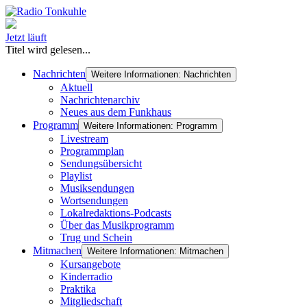
Jetzt läuft
Titel wird gelesen...
Nachrichten
Weitere Informationen: Nachrichten
Aktuell
Nachrichtenarchiv
Neues aus dem Funkhaus
Programm
Weitere Informationen: Programm
Livestream
Programmplan
Sendungsübersicht
Playlist
Musiksendungen
Wortsendungen
Lokalredaktions-Podcasts
Über das Musikprogramm
Trug und Schein
Mitmachen
Weitere Informationen: Mitmachen
Kursangebote
Kinderradio
Praktika
Mitgliedschaft