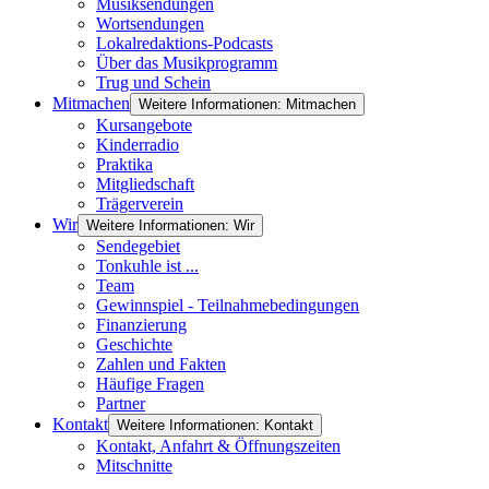
Musiksendungen
Wortsendungen
Lokalredaktions-Podcasts
Über das Musikprogramm
Trug und Schein
Mitmachen
Weitere Informationen: Mitmachen
Kursangebote
Kinderradio
Praktika
Mitgliedschaft
Trägerverein
Wir
Weitere Informationen: Wir
Sendegebiet
Tonkuhle ist ...
Team
Gewinnspiel - Teilnahmebedingungen
Finanzierung
Geschichte
Zahlen und Fakten
Häufige Fragen
Partner
Kontakt
Weitere Informationen: Kontakt
Kontakt, Anfahrt & Öffnungszeiten
Mitschnitte