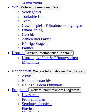
Trägerverein
Wir
Weitere Informationen: Wir
Sendegebiet
Tonkuhle ist ...
Team
Gewinnspiel - Teilnahmebedingungen
Finanzierung
Geschichte
Zahlen und Fakten
Häufige Fragen
Partner
Kontakt
Weitere Informationen: Kontakt
Kontakt, Anfahrt & Öffnungszeiten
Mitschnitte
Nachrichten
Weitere Informationen: Nachrichten
Aktuell
Nachrichtenarchiv
Neues aus dem Funkhaus
Programm
Weitere Informationen: Programm
Livestream
Programmplan
Sendungsübersicht
Playlist