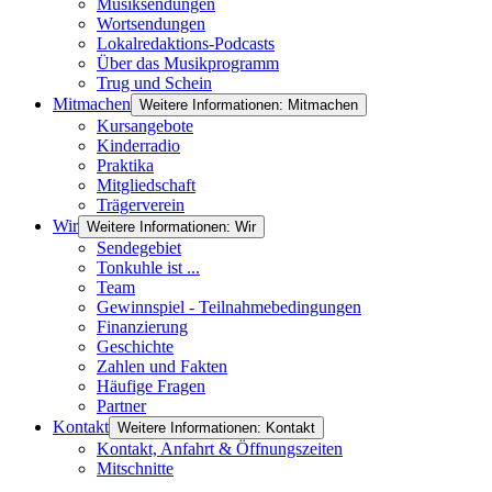
Musiksendungen
Wortsendungen
Lokalredaktions-Podcasts
Über das Musikprogramm
Trug und Schein
Mitmachen
Weitere Informationen: Mitmachen
Kursangebote
Kinderradio
Praktika
Mitgliedschaft
Trägerverein
Wir
Weitere Informationen: Wir
Sendegebiet
Tonkuhle ist ...
Team
Gewinnspiel - Teilnahmebedingungen
Finanzierung
Geschichte
Zahlen und Fakten
Häufige Fragen
Partner
Kontakt
Weitere Informationen: Kontakt
Kontakt, Anfahrt & Öffnungszeiten
Mitschnitte