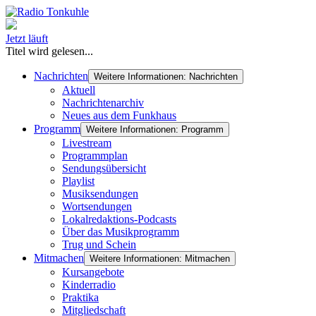
Jetzt läuft
Titel wird gelesen...
Nachrichten
Weitere Informationen: Nachrichten
Aktuell
Nachrichtenarchiv
Neues aus dem Funkhaus
Programm
Weitere Informationen: Programm
Livestream
Programmplan
Sendungsübersicht
Playlist
Musiksendungen
Wortsendungen
Lokalredaktions-Podcasts
Über das Musikprogramm
Trug und Schein
Mitmachen
Weitere Informationen: Mitmachen
Kursangebote
Kinderradio
Praktika
Mitgliedschaft