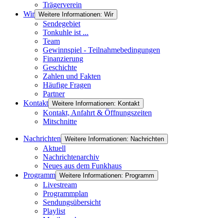
Trägerverein
Wir
Weitere Informationen: Wir
Sendegebiet
Tonkuhle ist ...
Team
Gewinnspiel - Teilnahmebedingungen
Finanzierung
Geschichte
Zahlen und Fakten
Häufige Fragen
Partner
Kontakt
Weitere Informationen: Kontakt
Kontakt, Anfahrt & Öffnungszeiten
Mitschnitte
Nachrichten
Weitere Informationen: Nachrichten
Aktuell
Nachrichtenarchiv
Neues aus dem Funkhaus
Programm
Weitere Informationen: Programm
Livestream
Programmplan
Sendungsübersicht
Playlist