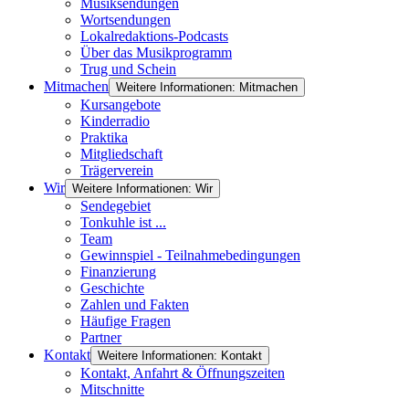
Musiksendungen
Wortsendungen
Lokalredaktions-Podcasts
Über das Musikprogramm
Trug und Schein
Mitmachen
Weitere Informationen: Mitmachen
Kursangebote
Kinderradio
Praktika
Mitgliedschaft
Trägerverein
Wir
Weitere Informationen: Wir
Sendegebiet
Tonkuhle ist ...
Team
Gewinnspiel - Teilnahmebedingungen
Finanzierung
Geschichte
Zahlen und Fakten
Häufige Fragen
Partner
Kontakt
Weitere Informationen: Kontakt
Kontakt, Anfahrt & Öffnungszeiten
Mitschnitte