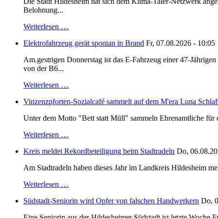
Die Stadt Hildesheim hat sich dem Klima-Taler-Netzwerk anges
Belohnung...
Weiterlesen …
Elektrofahrzeug gerät spontan in Brand
Fr, 07.08.2026 - 10:05
Am.gestrigen Donnerstag ist das E-Fahrzeug einer 47-Jährige
von der B6...
Weiterlesen …
Vinzenzpforten-Sozialcafé sammelt auf dem M'era Luna Schlaf
Unter dem Motto "Bett statt Müll" sammeln Ehrenamtliche für d
Weiterlesen …
Kreis meldet Rekordbeteiligung beim Stadtradeln
Do, 06.08.20
Am Stadtradeln haben dieses Jahr im Landkreis Hildesheim mehr 
Weiterlesen …
Südstadt-Seniorin wird Opfer von falschen Handwerkern
Do, 0
Eine Seniorin aus der Hildesheimer Südstadt ist letzte Woche F