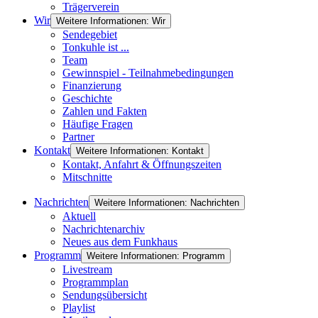
Trägerverein
Wir
Weitere Informationen: Wir
Sendegebiet
Tonkuhle ist ...
Team
Gewinnspiel - Teilnahmebedingungen
Finanzierung
Geschichte
Zahlen und Fakten
Häufige Fragen
Partner
Kontakt
Weitere Informationen: Kontakt
Kontakt, Anfahrt & Öffnungszeiten
Mitschnitte
Nachrichten
Weitere Informationen: Nachrichten
Aktuell
Nachrichtenarchiv
Neues aus dem Funkhaus
Programm
Weitere Informationen: Programm
Livestream
Programmplan
Sendungsübersicht
Playlist