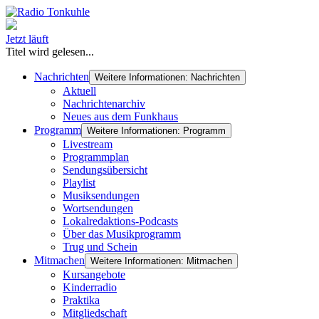
Jetzt läuft
Titel wird gelesen...
Nachrichten
Weitere Informationen: Nachrichten
Aktuell
Nachrichtenarchiv
Neues aus dem Funkhaus
Programm
Weitere Informationen: Programm
Livestream
Programmplan
Sendungsübersicht
Playlist
Musiksendungen
Wortsendungen
Lokalredaktions-Podcasts
Über das Musikprogramm
Trug und Schein
Mitmachen
Weitere Informationen: Mitmachen
Kursangebote
Kinderradio
Praktika
Mitgliedschaft