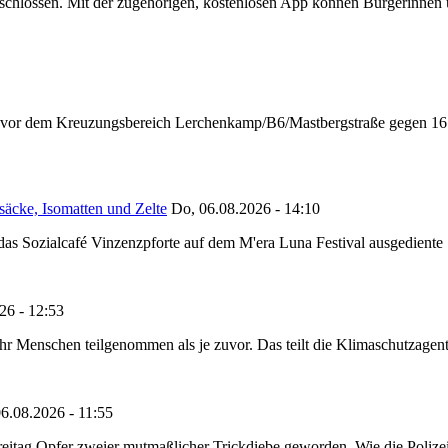
chlossen. Mit der zugehörigen, kostenlosen App können Bürgerinnen un
n vor dem Kreuzungsbereich Lerchenkamp/B6/Mastbergstraße gegen 16:
säcke, Isomatten und Zelte
Do, 06.08.2026 - 14:10
as Sozialcafé Vinzenzpforte auf dem M'era Luna Festival ausgediente S
26 - 12:53
Menschen teilgenommen als je zuvor. Das teilt die Klimaschutzagentur 
6.08.2026 - 11:55
reitag Opfer zweier mutmaßlicher Trickdiebe geworden. Wie die Polizei m