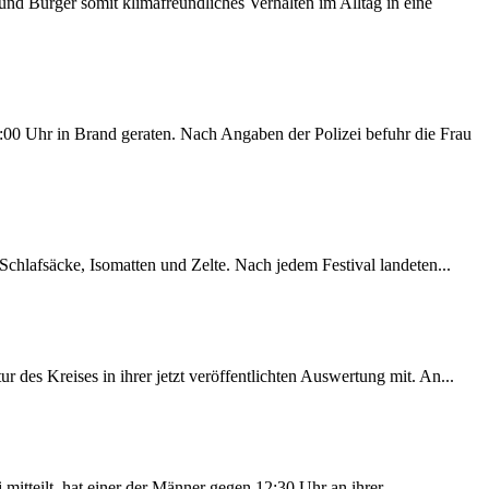
d Bürger somit klimafreundliches Verhalten im Alltag in eine
00 Uhr in Brand geraten. Nach Angaben der Polizei befuhr die Frau
chlafsäcke, Isomatten und Zelte. Nach jedem Festival landeten...
des Kreises in ihrer jetzt veröffentlichten Auswertung mit. An...
itteilt, hat einer der Männer gegen 12:30 Uhr an ihrer...