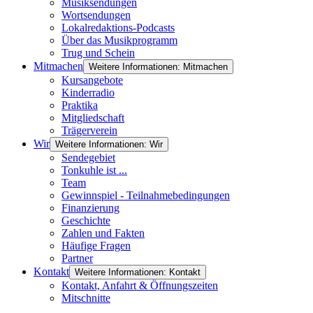
Musiksendungen
Wortsendungen
Lokalredaktions-Podcasts
Über das Musikprogramm
Trug und Schein
Mitmachen
Weitere Informationen: Mitmachen
Kursangebote
Kinderradio
Praktika
Mitgliedschaft
Trägerverein
Wir
Weitere Informationen: Wir
Sendegebiet
Tonkuhle ist ...
Team
Gewinnspiel - Teilnahmebedingungen
Finanzierung
Geschichte
Zahlen und Fakten
Häufige Fragen
Partner
Kontakt
Weitere Informationen: Kontakt
Kontakt, Anfahrt & Öffnungszeiten
Mitschnitte