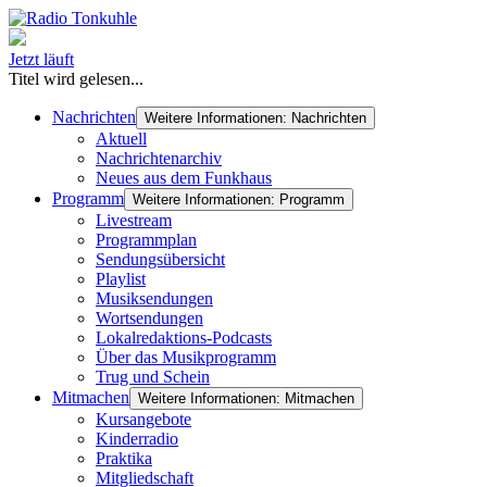
Jetzt läuft
Titel wird gelesen...
Nachrichten
Weitere Informationen: Nachrichten
Aktuell
Nachrichtenarchiv
Neues aus dem Funkhaus
Programm
Weitere Informationen: Programm
Livestream
Programmplan
Sendungsübersicht
Playlist
Musiksendungen
Wortsendungen
Lokalredaktions-Podcasts
Über das Musikprogramm
Trug und Schein
Mitmachen
Weitere Informationen: Mitmachen
Kursangebote
Kinderradio
Praktika
Mitgliedschaft