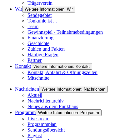
Trägerverein
Wir
Weitere Informationen: Wir
Sendegebiet
Tonkuhle ist ...
Team
Gewinnspiel - Teilnahmebedingungen
Finanzierung
Geschichte
Zahlen und Fakten
Häufige Fragen
Partner
Kontakt
Weitere Informationen: Kontakt
Kontakt, Anfahrt & Öffnungszeiten
Mitschnitte
Nachrichten
Weitere Informationen: Nachrichten
Aktuell
Nachrichtenarchiv
Neues aus dem Funkhaus
Programm
Weitere Informationen: Programm
Livestream
Programmplan
Sendungsübersicht
Playlist