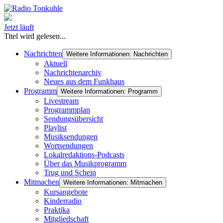
Jetzt läuft
Titel wird gelesen...
Nachrichten
Weitere Informationen: Nachrichten
Aktuell
Nachrichtenarchiv
Neues aus dem Funkhaus
Programm
Weitere Informationen: Programm
Livestream
Programmplan
Sendungsübersicht
Playlist
Musiksendungen
Wortsendungen
Lokalredaktions-Podcasts
Über das Musikprogramm
Trug und Schein
Mitmachen
Weitere Informationen: Mitmachen
Kursangebote
Kinderradio
Praktika
Mitgliedschaft