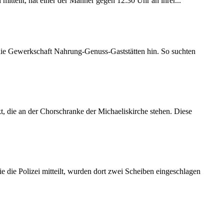
itteilt, hat einer der Männer gegen 12:30 Uhr an ihrer...
 die Gewerkschaft Nahrung-Genuss-Gaststätten hin. So suchten
 die an der Chorschranke der Michaeliskirche stehen. Diese
 die Polizei mitteilt, wurden dort zwei Scheiben eingeschlagen