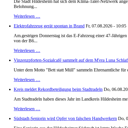
Die Stadt Hildesheim hat sich dem Klima-Taler-Netzwerk anges
Belohnung...
Weiterlesen …
Elektrofahrzeug gerät spontan in Brand
Fr, 07.08.2026 - 10:05
Am.gestrigen Donnerstag ist das E-Fahrzeug einer 47-Jährige
von der B6...
Weiterlesen …
Vinzenzpforten-Sozialcafé sammelt auf dem M'era Luna Schlaf
Unter dem Motto "Bett statt Müll" sammeln Ehrenamtliche für d
Weiterlesen …
Kreis meldet Rekordbeteiligung beim Stadtradeln
Do, 06.08.20
Am Stadtradeln haben dieses Jahr im Landkreis Hildesheim mehr 
Weiterlesen …
Südstadt-Seniorin wird Opfer von falschen Handwerkern
Do, 0