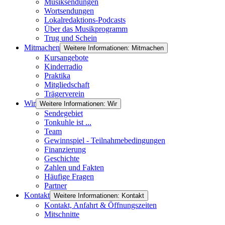
Musiksendungen
Wortsendungen
Lokalredaktions-Podcasts
Über das Musikprogramm
Trug und Schein
Mitmachen
Weitere Informationen: Mitmachen
Kursangebote
Kinderradio
Praktika
Mitgliedschaft
Trägerverein
Wir
Weitere Informationen: Wir
Sendegebiet
Tonkuhle ist ...
Team
Gewinnspiel - Teilnahmebedingungen
Finanzierung
Geschichte
Zahlen und Fakten
Häufige Fragen
Partner
Kontakt
Weitere Informationen: Kontakt
Kontakt, Anfahrt & Öffnungszeiten
Mitschnitte