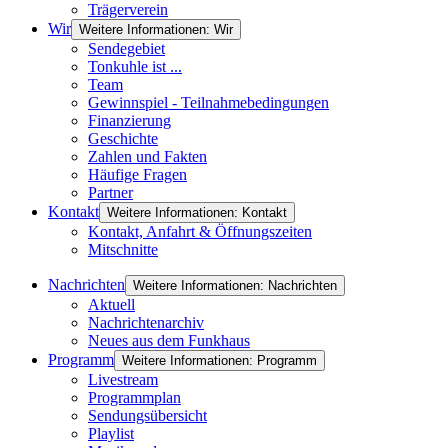
Trägerverein
Wir
Weitere Informationen: Wir
Sendegebiet
Tonkuhle ist ...
Team
Gewinnspiel - Teilnahmebedingungen
Finanzierung
Geschichte
Zahlen und Fakten
Häufige Fragen
Partner
Kontakt
Weitere Informationen: Kontakt
Kontakt, Anfahrt & Öffnungszeiten
Mitschnitte
Nachrichten
Weitere Informationen: Nachrichten
Aktuell
Nachrichtenarchiv
Neues aus dem Funkhaus
Programm
Weitere Informationen: Programm
Livestream
Programmplan
Sendungsübersicht
Playlist