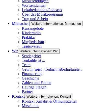
Musiksendungen
Wortsendungen
Lokalredaktions-Podcasts
Über das Musikprogramm
Trug und Schein
Mitmachen
Weitere Informationen: Mitmachen
Kursangebote
Kinderradio
Praktika
Mitgliedschaft
Trägerverein
Wir
Weitere Informationen: Wir
Sendegebiet
Tonkuhle ist ...
Team
Gewinnspiel - Teilnahmebedingungen
Finanzierung
Geschichte
Zahlen und Fakten
Häufige Fragen
Partner
Kontakt
Weitere Informationen: Kontakt
Kontakt, Anfahrt & Öffnungszeiten
Mitschnitte