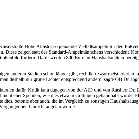
serstraße Höhe Almstor so genannte Vielfaltsampeln für den Fußverkeh
. Diese zeigen statt des Standard-Ampelmännchens verschiedene Konst
 Straßenbild fördern. Dafür werden 800 Euro an Haushaltsmitteln bereit
gen anderen Städten schon länger gibt, rechtlich zwar meist toleriert, 
 man deshalb nur grüne Lichter entsprechend ändern, sagte OB Dr. Ing
tionen dafür, Kritik kam dagegen von der AfD und von Ratsherr Dr. Dr.
 nicht eher Spenden, wie dies etwa in Göttingen gehandhabt wurde. FD
dies, betonte aber auch, die im Vergleich zu sonstigen Haushaltsaus
r Vergangenheit Unrecht angetan wurde.