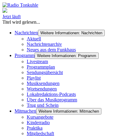
Jetzt läuft
Titel wird gelesen...
Nachrichten
Weitere Informationen: Nachrichten
Aktuell
Nachrichtenarchiv
Neues aus dem Funkhaus
Programm
Weitere Informationen: Programm
Livestream
Programmplan
Sendungsübersicht
Playlist
Musiksendungen
Wortsendungen
Lokalredaktions-Podcasts
Über das Musikprogramm
Trug und Schein
Mitmachen
Weitere Informationen: Mitmachen
Kursangebote
Kinderradio
Praktika
Mitgliedschaft