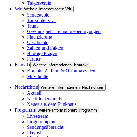
Trägerverein
Wir
Weitere Informationen: Wir
Sendegebiet
Tonkuhle ist ...
Team
Gewinnspiel - Teilnahmebedingungen
Finanzierung
Geschichte
Zahlen und Fakten
Häufige Fragen
Partner
Kontakt
Weitere Informationen: Kontakt
Kontakt, Anfahrt & Öffnungszeiten
Mitschnitte
Nachrichten
Weitere Informationen: Nachrichten
Aktuell
Nachrichtenarchiv
Neues aus dem Funkhaus
Programm
Weitere Informationen: Programm
Livestream
Programmplan
Sendungsübersicht
Playlist