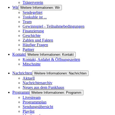
Trägerverein
Wir
Weitere Informationen: Wir
Sendegebiet
Tonkuhle ist ...
Team
Gewinnspiel - Teilnahmebedingungen
Finanzierung
Geschichte
Zahlen und Fakten
Häufige Fragen
Partner
Kontakt
Weitere Informationen: Kontakt
Kontakt, Anfahrt & Öffnungszeiten
Mitschnitte
Nachrichten
Weitere Informationen: Nachrichten
Aktuell
Nachrichtenarchiv
Neues aus dem Funkhaus
Programm
Weitere Informationen: Programm
Livestream
Programmplan
Sendungsübersicht
Playlist