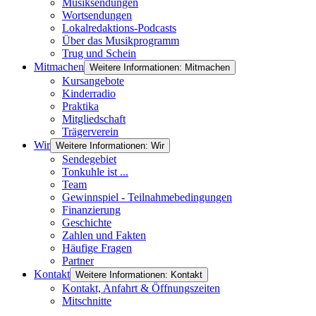
Musiksendungen
Wortsendungen
Lokalredaktions-Podcasts
Über das Musikprogramm
Trug und Schein
Mitmachen
Weitere Informationen: Mitmachen
Kursangebote
Kinderradio
Praktika
Mitgliedschaft
Trägerverein
Wir
Weitere Informationen: Wir
Sendegebiet
Tonkuhle ist ...
Team
Gewinnspiel - Teilnahmebedingungen
Finanzierung
Geschichte
Zahlen und Fakten
Häufige Fragen
Partner
Kontakt
Weitere Informationen: Kontakt
Kontakt, Anfahrt & Öffnungszeiten
Mitschnitte