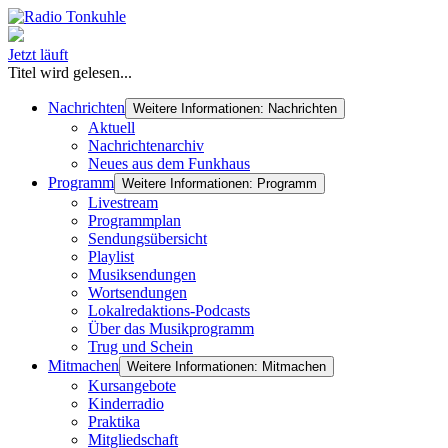
Jetzt läuft
Titel wird gelesen...
Nachrichten
Weitere Informationen: Nachrichten
Aktuell
Nachrichtenarchiv
Neues aus dem Funkhaus
Programm
Weitere Informationen: Programm
Livestream
Programmplan
Sendungsübersicht
Playlist
Musiksendungen
Wortsendungen
Lokalredaktions-Podcasts
Über das Musikprogramm
Trug und Schein
Mitmachen
Weitere Informationen: Mitmachen
Kursangebote
Kinderradio
Praktika
Mitgliedschaft