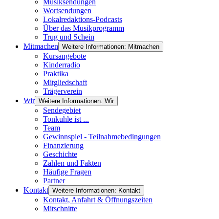
Musiksendungen
Wortsendungen
Lokalredaktions-Podcasts
Über das Musikprogramm
Trug und Schein
Mitmachen
Weitere Informationen: Mitmachen
Kursangebote
Kinderradio
Praktika
Mitgliedschaft
Trägerverein
Wir
Weitere Informationen: Wir
Sendegebiet
Tonkuhle ist ...
Team
Gewinnspiel - Teilnahmebedingungen
Finanzierung
Geschichte
Zahlen und Fakten
Häufige Fragen
Partner
Kontakt
Weitere Informationen: Kontakt
Kontakt, Anfahrt & Öffnungszeiten
Mitschnitte