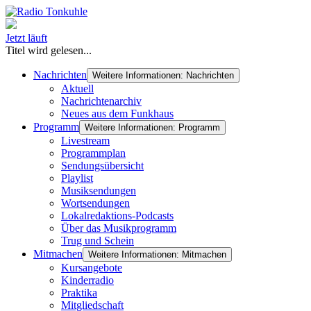
Jetzt läuft
Titel wird gelesen...
Nachrichten
Weitere Informationen: Nachrichten
Aktuell
Nachrichtenarchiv
Neues aus dem Funkhaus
Programm
Weitere Informationen: Programm
Livestream
Programmplan
Sendungsübersicht
Playlist
Musiksendungen
Wortsendungen
Lokalredaktions-Podcasts
Über das Musikprogramm
Trug und Schein
Mitmachen
Weitere Informationen: Mitmachen
Kursangebote
Kinderradio
Praktika
Mitgliedschaft