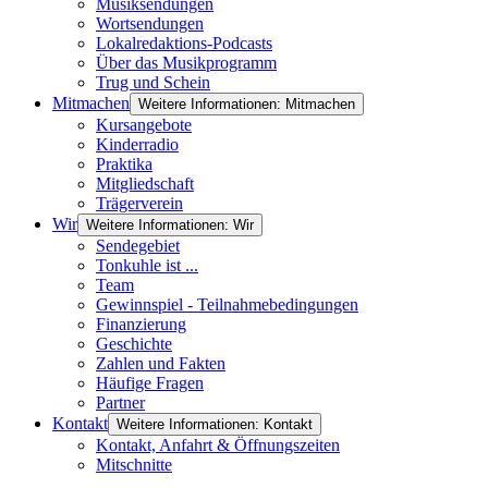
Musiksendungen
Wortsendungen
Lokalredaktions-Podcasts
Über das Musikprogramm
Trug und Schein
Mitmachen
Weitere Informationen: Mitmachen
Kursangebote
Kinderradio
Praktika
Mitgliedschaft
Trägerverein
Wir
Weitere Informationen: Wir
Sendegebiet
Tonkuhle ist ...
Team
Gewinnspiel - Teilnahmebedingungen
Finanzierung
Geschichte
Zahlen und Fakten
Häufige Fragen
Partner
Kontakt
Weitere Informationen: Kontakt
Kontakt, Anfahrt & Öffnungszeiten
Mitschnitte