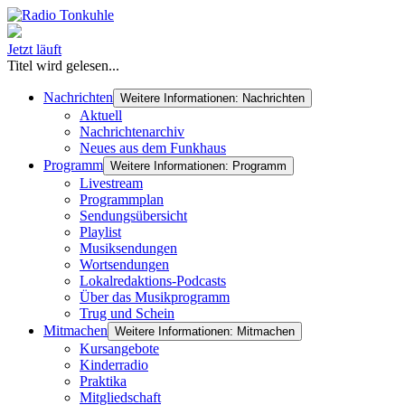
Jetzt läuft
Titel wird gelesen...
Nachrichten
Weitere Informationen: Nachrichten
Aktuell
Nachrichtenarchiv
Neues aus dem Funkhaus
Programm
Weitere Informationen: Programm
Livestream
Programmplan
Sendungsübersicht
Playlist
Musiksendungen
Wortsendungen
Lokalredaktions-Podcasts
Über das Musikprogramm
Trug und Schein
Mitmachen
Weitere Informationen: Mitmachen
Kursangebote
Kinderradio
Praktika
Mitgliedschaft