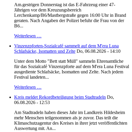
Am.gestrigen Donnerstag ist das E-Fahrzeug einer 47-
Jährigen vor dem Kreuzungsbereich
Lerchenkamp/B6/Mastbergstraße gegen 16:00 Uhr in Brand
geraten. Nach Angaben der Polizei befuhr die Frau von der
B6...
Weiterlesen …
Vinzenzpforten-Sozialcafé sammelt auf dem M'era Luna
Schlafsäcke, Isomatten und Zelte
Do, 06.08.2026 - 14:10
Unter dem Motto "Bett statt Müll" sammeln Ehrenamtliche
für das Sozialcafé Vinzenzpforte auf dem M'era Luna Festival
ausgediente Schlafsäcke, Isomatten und Zelte. Nach jedem
Festival landeten...
Weiterlesen …
Kreis meldet Rekordbeteiligung beim Stadtradeln
Do,
06.08.2026 - 12:53
Am Stadtradeln haben dieses Jahr im Landkreis Hildesheim
mehr Menschen teilgenommen als je zuvor. Das teilt die
Klimaschutzagentur des Kreises in ihrer jetzt veröffentlichten
Auswertung mit. An...