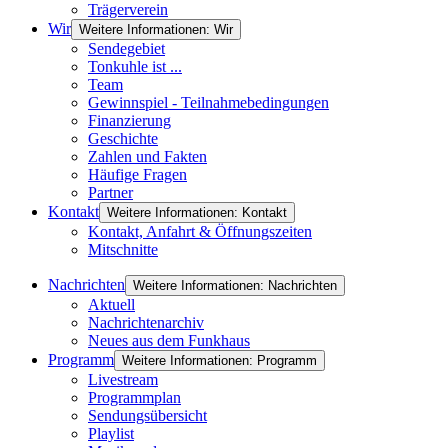
Trägerverein
Wir
Weitere Informationen: Wir
Sendegebiet
Tonkuhle ist ...
Team
Gewinnspiel - Teilnahmebedingungen
Finanzierung
Geschichte
Zahlen und Fakten
Häufige Fragen
Partner
Kontakt
Weitere Informationen: Kontakt
Kontakt, Anfahrt & Öffnungszeiten
Mitschnitte
Nachrichten
Weitere Informationen: Nachrichten
Aktuell
Nachrichtenarchiv
Neues aus dem Funkhaus
Programm
Weitere Informationen: Programm
Livestream
Programmplan
Sendungsübersicht
Playlist