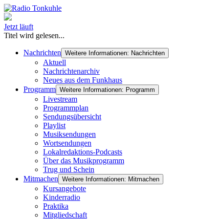
Jetzt läuft
Titel wird gelesen...
Nachrichten
Weitere Informationen: Nachrichten
Aktuell
Nachrichtenarchiv
Neues aus dem Funkhaus
Programm
Weitere Informationen: Programm
Livestream
Programmplan
Sendungsübersicht
Playlist
Musiksendungen
Wortsendungen
Lokalredaktions-Podcasts
Über das Musikprogramm
Trug und Schein
Mitmachen
Weitere Informationen: Mitmachen
Kursangebote
Kinderradio
Praktika
Mitgliedschaft