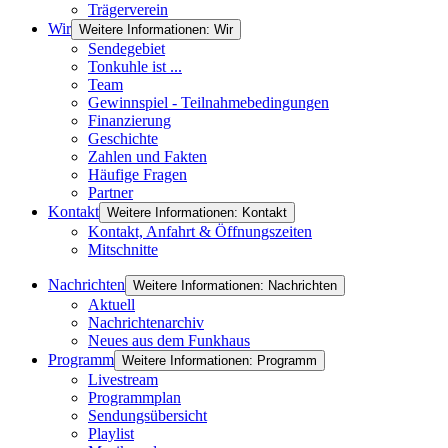
Trägerverein
Wir
Weitere Informationen: Wir
Sendegebiet
Tonkuhle ist ...
Team
Gewinnspiel - Teilnahmebedingungen
Finanzierung
Geschichte
Zahlen und Fakten
Häufige Fragen
Partner
Kontakt
Weitere Informationen: Kontakt
Kontakt, Anfahrt & Öffnungszeiten
Mitschnitte
Nachrichten
Weitere Informationen: Nachrichten
Aktuell
Nachrichtenarchiv
Neues aus dem Funkhaus
Programm
Weitere Informationen: Programm
Livestream
Programmplan
Sendungsübersicht
Playlist