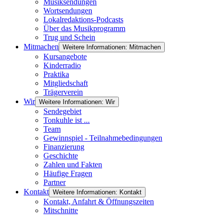
Musiksendungen
Wortsendungen
Lokalredaktions-Podcasts
Über das Musikprogramm
Trug und Schein
Mitmachen
Weitere Informationen: Mitmachen
Kursangebote
Kinderradio
Praktika
Mitgliedschaft
Trägerverein
Wir
Weitere Informationen: Wir
Sendegebiet
Tonkuhle ist ...
Team
Gewinnspiel - Teilnahmebedingungen
Finanzierung
Geschichte
Zahlen und Fakten
Häufige Fragen
Partner
Kontakt
Weitere Informationen: Kontakt
Kontakt, Anfahrt & Öffnungszeiten
Mitschnitte