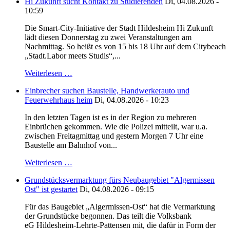
Hi Zukunft sucht Kontakt zu Studierenden
Di, 04.08.2026 -
10:59
Die Smart-City-Initiative der Stadt Hildesheim Hi Zukunft
lädt diesen Donnerstag zu zwei Veranstaltungen am
Nachmittag. So heißt es von 15 bis 18 Uhr auf dem Citybeach
„Stadt.Labor meets Studis“,...
Weiterlesen …
Einbrecher suchen Baustelle, Handwerkerauto und
Feuerwehrhaus heim
Di, 04.08.2026 - 10:23
In den letzten Tagen ist es in der Region zu mehreren
Einbrüchen gekommen. Wie die Polizei mitteilt, war u.a.
zwischen Freitagmittag und gestern Morgen 7 Uhr eine
Baustelle am Bahnhof von...
Weiterlesen …
Grundstücksvermarktung fürs Neubaugebiet "Algermissen
Ost" ist gestartet
Di, 04.08.2026 - 09:15
Für das Baugebiet „Algermissen-Ost“ hat die Vermarktung
der Grundstücke begonnen. Das teilt die Volksbank
eG Hildesheim-Lehrte-Pattensen mit, die dafür in Form der