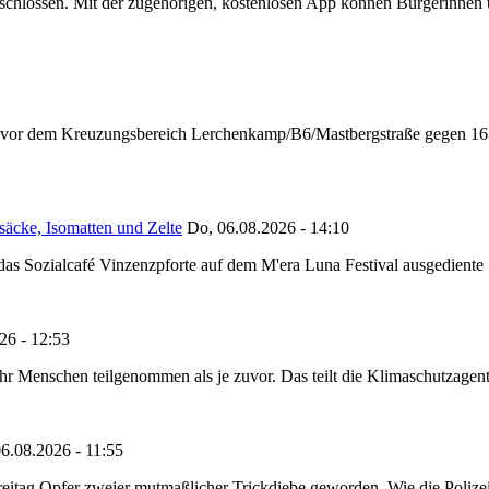
chlossen. Mit der zugehörigen, kostenlosen App können Bürgerinnen un
n vor dem Kreuzungsbereich Lerchenkamp/B6/Mastbergstraße gegen 16:
säcke, Isomatten und Zelte
Do, 06.08.2026 - 14:10
as Sozialcafé Vinzenzpforte auf dem M'era Luna Festival ausgediente S
26 - 12:53
Menschen teilgenommen als je zuvor. Das teilt die Klimaschutzagentur 
6.08.2026 - 11:55
reitag Opfer zweier mutmaßlicher Trickdiebe geworden. Wie die Polizei m