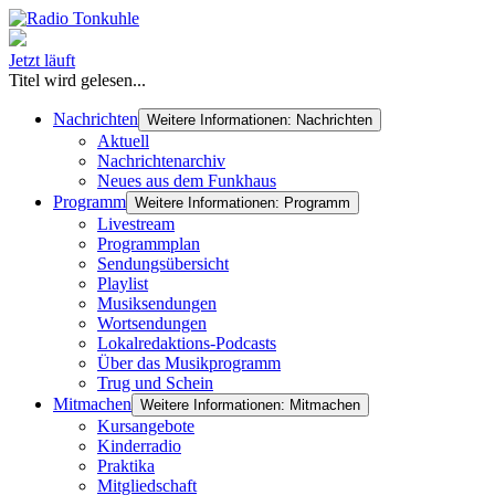
Jetzt läuft
Titel wird gelesen...
Nachrichten
Weitere Informationen: Nachrichten
Aktuell
Nachrichtenarchiv
Neues aus dem Funkhaus
Programm
Weitere Informationen: Programm
Livestream
Programmplan
Sendungsübersicht
Playlist
Musiksendungen
Wortsendungen
Lokalredaktions-Podcasts
Über das Musikprogramm
Trug und Schein
Mitmachen
Weitere Informationen: Mitmachen
Kursangebote
Kinderradio
Praktika
Mitgliedschaft