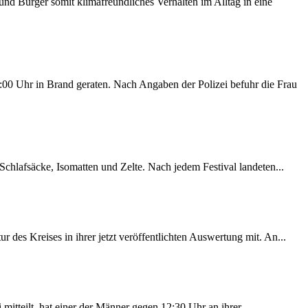
d Bürger somit klimafreundliches Verhalten im Alltag in eine
00 Uhr in Brand geraten. Nach Angaben der Polizei befuhr die Frau
chlafsäcke, Isomatten und Zelte. Nach jedem Festival landeten...
des Kreises in ihrer jetzt veröffentlichten Auswertung mit. An...
itteilt, hat einer der Männer gegen 12:30 Uhr an ihrer...