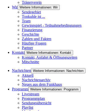
Trägerverein
Wir
Weitere Informationen: Wir
Sendegebiet
Tonkuhle ist ...
Team
Gewinnspiel - Teilnahmebedingungen
Finanzierung
Geschichte
Zahlen und Fakten
Häufige Fragen
Partner
Kontakt
Weitere Informationen: Kontakt
Kontakt, Anfahrt & Öffnungszeiten
Mitschnitte
Nachrichten
Weitere Informationen: Nachrichten
Aktuell
Nachrichtenarchiv
Neues aus dem Funkhaus
Programm
Weitere Informationen: Programm
Livestream
Programmplan
Sendungsübersicht
Playlist