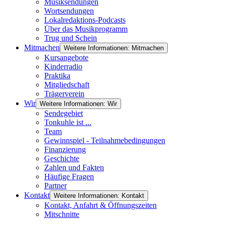
Musiksendungen
Wortsendungen
Lokalredaktions-Podcasts
Über das Musikprogramm
Trug und Schein
Mitmachen
Weitere Informationen: Mitmachen
Kursangebote
Kinderradio
Praktika
Mitgliedschaft
Trägerverein
Wir
Weitere Informationen: Wir
Sendegebiet
Tonkuhle ist ...
Team
Gewinnspiel - Teilnahmebedingungen
Finanzierung
Geschichte
Zahlen und Fakten
Häufige Fragen
Partner
Kontakt
Weitere Informationen: Kontakt
Kontakt, Anfahrt & Öffnungszeiten
Mitschnitte