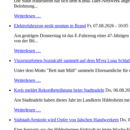
Die Stadt Hildesheim hat sich dem Klima-Taler-Netzwerk anges
Belohnung...
Weiterlesen …
Elektrofahrzeug gerät spontan in Brand
Fr, 07.08.2026 - 10:05
Am.gestrigen Donnerstag ist das E-Fahrzeug einer 47-Jährige
von der B6...
Weiterlesen …
Vinzenzpforten-Sozialcafé sammelt auf dem M'era Luna Schlaf
Unter dem Motto "Bett statt Müll" sammeln Ehrenamtliche für d
Weiterlesen …
Kreis meldet Rekordbeteiligung beim Stadtradeln
Do, 06.08.20
Am Stadtradeln haben dieses Jahr im Landkreis Hildesheim mehr 
Weiterlesen …
Südstadt-Seniorin wird Opfer von falschen Handwerkern
Do, 0
Eine Seniorin aus der Hildesheimer Südstadt ist letzte Woche F