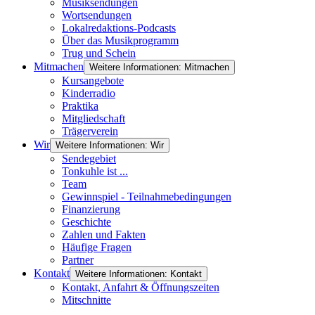
Musiksendungen
Wortsendungen
Lokalredaktions-Podcasts
Über das Musikprogramm
Trug und Schein
Mitmachen
Weitere Informationen: Mitmachen
Kursangebote
Kinderradio
Praktika
Mitgliedschaft
Trägerverein
Wir
Weitere Informationen: Wir
Sendegebiet
Tonkuhle ist ...
Team
Gewinnspiel - Teilnahmebedingungen
Finanzierung
Geschichte
Zahlen und Fakten
Häufige Fragen
Partner
Kontakt
Weitere Informationen: Kontakt
Kontakt, Anfahrt & Öffnungszeiten
Mitschnitte