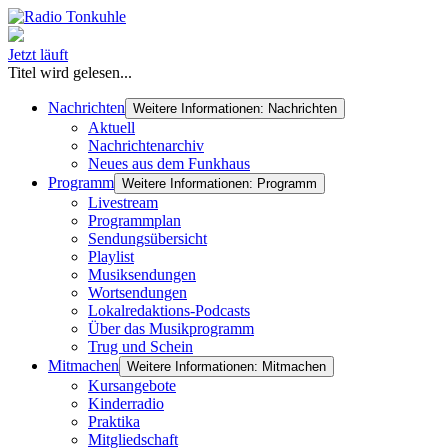
Jetzt läuft
Titel wird gelesen...
Nachrichten
Weitere Informationen: Nachrichten
Aktuell
Nachrichtenarchiv
Neues aus dem Funkhaus
Programm
Weitere Informationen: Programm
Livestream
Programmplan
Sendungsübersicht
Playlist
Musiksendungen
Wortsendungen
Lokalredaktions-Podcasts
Über das Musikprogramm
Trug und Schein
Mitmachen
Weitere Informationen: Mitmachen
Kursangebote
Kinderradio
Praktika
Mitgliedschaft