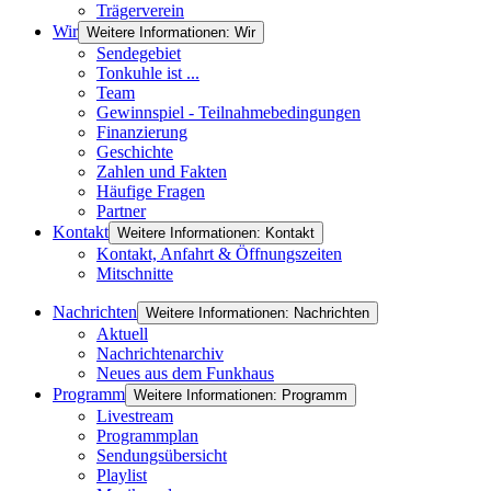
Trägerverein
Wir
Weitere Informationen: Wir
Sendegebiet
Tonkuhle ist ...
Team
Gewinnspiel - Teilnahmebedingungen
Finanzierung
Geschichte
Zahlen und Fakten
Häufige Fragen
Partner
Kontakt
Weitere Informationen: Kontakt
Kontakt, Anfahrt & Öffnungszeiten
Mitschnitte
Nachrichten
Weitere Informationen: Nachrichten
Aktuell
Nachrichtenarchiv
Neues aus dem Funkhaus
Programm
Weitere Informationen: Programm
Livestream
Programmplan
Sendungsübersicht
Playlist