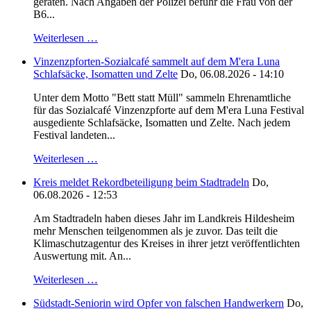
geraten. Nach Angaben der Polizei befuhr die Frau von der
B6...
Weiterlesen …
Vinzenzpforten-Sozialcafé sammelt auf dem M'era Luna
Schlafsäcke, Isomatten und Zelte
Do, 06.08.2026 - 14:10
Unter dem Motto "Bett statt Müll" sammeln Ehrenamtliche
für das Sozialcafé Vinzenzpforte auf dem M'era Luna Festival
ausgediente Schlafsäcke, Isomatten und Zelte. Nach jedem
Festival landeten...
Weiterlesen …
Kreis meldet Rekordbeteiligung beim Stadtradeln
Do,
06.08.2026 - 12:53
Am Stadtradeln haben dieses Jahr im Landkreis Hildesheim
mehr Menschen teilgenommen als je zuvor. Das teilt die
Klimaschutzagentur des Kreises in ihrer jetzt veröffentlichten
Auswertung mit. An...
Weiterlesen …
Südstadt-Seniorin wird Opfer von falschen Handwerkern
Do,