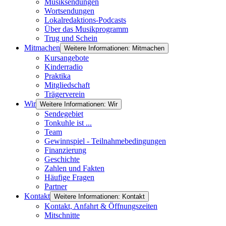
Musiksendungen
Wortsendungen
Lokalredaktions-Podcasts
Über das Musikprogramm
Trug und Schein
Mitmachen
Weitere Informationen: Mitmachen
Kursangebote
Kinderradio
Praktika
Mitgliedschaft
Trägerverein
Wir
Weitere Informationen: Wir
Sendegebiet
Tonkuhle ist ...
Team
Gewinnspiel - Teilnahmebedingungen
Finanzierung
Geschichte
Zahlen und Fakten
Häufige Fragen
Partner
Kontakt
Weitere Informationen: Kontakt
Kontakt, Anfahrt & Öffnungszeiten
Mitschnitte