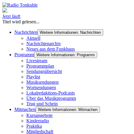
Jetzt läuft
Titel wird gelesen...
Nachrichten
Weitere Informationen: Nachrichten
Aktuell
Nachrichtenarchiv
Neues aus dem Funkhaus
Programm
Weitere Informationen: Programm
Livestream
Programmplan
Sendungsübersicht
Playlist
Musiksendungen
Wortsendungen
Lokalredaktions-Podcasts
Über das Musikprogramm
Trug und Schein
Mitmachen
Weitere Informationen: Mitmachen
Kursangebote
Kinderradio
Praktika
Mitgliedschaft