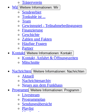
Trägerverein
Wir
Weitere Informationen: Wir
Sendegebiet
Tonkuhle ist ...
Team
Gewinnspiel - Teilnahmebedingungen
Finanzierung
Geschichte
Zahlen und Fakten
Häufige Fragen
Partner
Kontakt
Weitere Informationen: Kontakt
Kontakt, Anfahrt & Öffnungszeiten
Mitschnitte
Nachrichten
Weitere Informationen: Nachrichten
Aktuell
Nachrichtenarchiv
Neues aus dem Funkhaus
Programm
Weitere Informationen: Programm
Livestream
Programmplan
Sendungsübersicht
Playlist