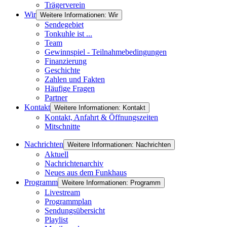
Trägerverein
Wir
Weitere Informationen: Wir
Sendegebiet
Tonkuhle ist ...
Team
Gewinnspiel - Teilnahmebedingungen
Finanzierung
Geschichte
Zahlen und Fakten
Häufige Fragen
Partner
Kontakt
Weitere Informationen: Kontakt
Kontakt, Anfahrt & Öffnungszeiten
Mitschnitte
Nachrichten
Weitere Informationen: Nachrichten
Aktuell
Nachrichtenarchiv
Neues aus dem Funkhaus
Programm
Weitere Informationen: Programm
Livestream
Programmplan
Sendungsübersicht
Playlist