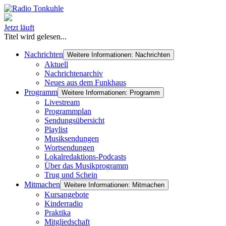
Jetzt läuft
Titel wird gelesen...
Nachrichten
Weitere Informationen: Nachrichten
Aktuell
Nachrichtenarchiv
Neues aus dem Funkhaus
Programm
Weitere Informationen: Programm
Livestream
Programmplan
Sendungsübersicht
Playlist
Musiksendungen
Wortsendungen
Lokalredaktions-Podcasts
Über das Musikprogramm
Trug und Schein
Mitmachen
Weitere Informationen: Mitmachen
Kursangebote
Kinderradio
Praktika
Mitgliedschaft