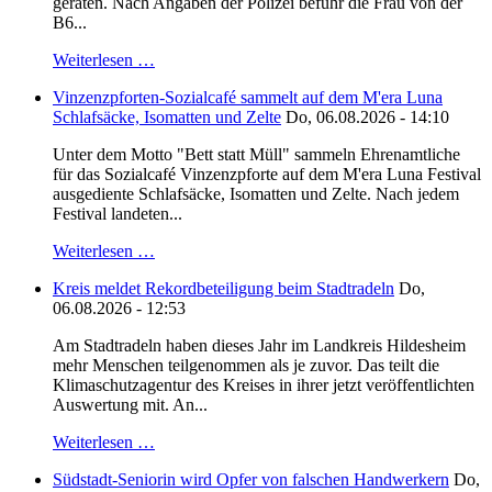
geraten. Nach Angaben der Polizei befuhr die Frau von der
B6...
Weiterlesen …
Vinzenzpforten-Sozialcafé sammelt auf dem M'era Luna
Schlafsäcke, Isomatten und Zelte
Do, 06.08.2026 - 14:10
Unter dem Motto "Bett statt Müll" sammeln Ehrenamtliche
für das Sozialcafé Vinzenzpforte auf dem M'era Luna Festival
ausgediente Schlafsäcke, Isomatten und Zelte. Nach jedem
Festival landeten...
Weiterlesen …
Kreis meldet Rekordbeteiligung beim Stadtradeln
Do,
06.08.2026 - 12:53
Am Stadtradeln haben dieses Jahr im Landkreis Hildesheim
mehr Menschen teilgenommen als je zuvor. Das teilt die
Klimaschutzagentur des Kreises in ihrer jetzt veröffentlichten
Auswertung mit. An...
Weiterlesen …
Südstadt-Seniorin wird Opfer von falschen Handwerkern
Do,