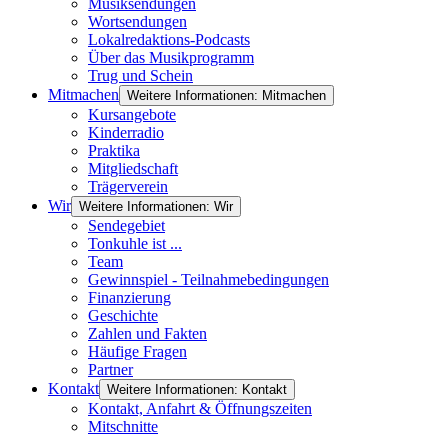
Musiksendungen
Wortsendungen
Lokalredaktions-Podcasts
Über das Musikprogramm
Trug und Schein
Mitmachen
Weitere Informationen: Mitmachen
Kursangebote
Kinderradio
Praktika
Mitgliedschaft
Trägerverein
Wir
Weitere Informationen: Wir
Sendegebiet
Tonkuhle ist ...
Team
Gewinnspiel - Teilnahmebedingungen
Finanzierung
Geschichte
Zahlen und Fakten
Häufige Fragen
Partner
Kontakt
Weitere Informationen: Kontakt
Kontakt, Anfahrt & Öffnungszeiten
Mitschnitte