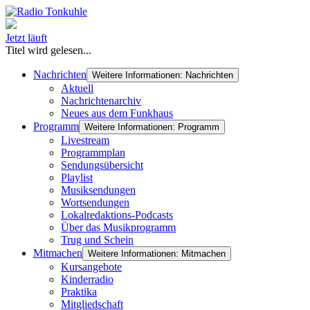
Jetzt läuft
Titel wird gelesen...
Nachrichten
Weitere Informationen: Nachrichten
Aktuell
Nachrichtenarchiv
Neues aus dem Funkhaus
Programm
Weitere Informationen: Programm
Livestream
Programmplan
Sendungsübersicht
Playlist
Musiksendungen
Wortsendungen
Lokalredaktions-Podcasts
Über das Musikprogramm
Trug und Schein
Mitmachen
Weitere Informationen: Mitmachen
Kursangebote
Kinderradio
Praktika
Mitgliedschaft