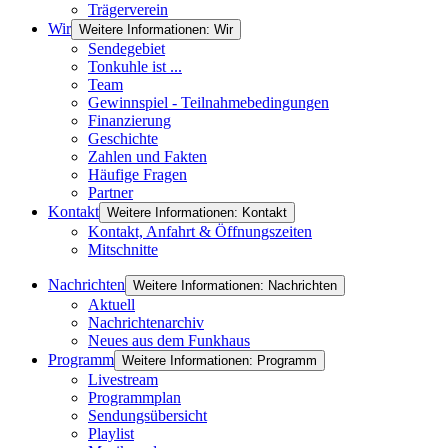
Trägerverein
Wir
Weitere Informationen: Wir
Sendegebiet
Tonkuhle ist ...
Team
Gewinnspiel - Teilnahmebedingungen
Finanzierung
Geschichte
Zahlen und Fakten
Häufige Fragen
Partner
Kontakt
Weitere Informationen: Kontakt
Kontakt, Anfahrt & Öffnungszeiten
Mitschnitte
Nachrichten
Weitere Informationen: Nachrichten
Aktuell
Nachrichtenarchiv
Neues aus dem Funkhaus
Programm
Weitere Informationen: Programm
Livestream
Programmplan
Sendungsübersicht
Playlist