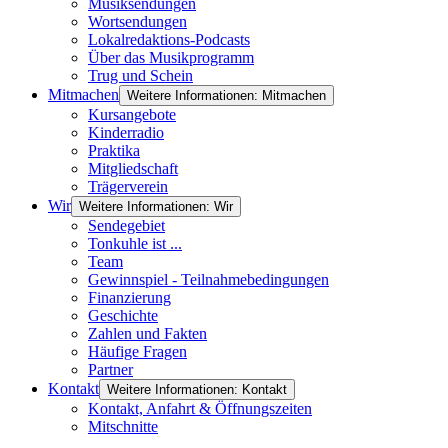
Musiksendungen
Wortsendungen
Lokalredaktions-Podcasts
Über das Musikprogramm
Trug und Schein
Mitmachen
Weitere Informationen: Mitmachen
Kursangebote
Kinderradio
Praktika
Mitgliedschaft
Trägerverein
Wir
Weitere Informationen: Wir
Sendegebiet
Tonkuhle ist ...
Team
Gewinnspiel - Teilnahmebedingungen
Finanzierung
Geschichte
Zahlen und Fakten
Häufige Fragen
Partner
Kontakt
Weitere Informationen: Kontakt
Kontakt, Anfahrt & Öffnungszeiten
Mitschnitte