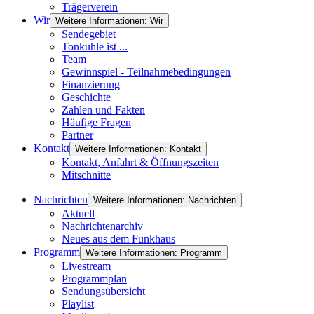
Trägerverein
Wir
Weitere Informationen: Wir
Sendegebiet
Tonkuhle ist ...
Team
Gewinnspiel - Teilnahmebedingungen
Finanzierung
Geschichte
Zahlen und Fakten
Häufige Fragen
Partner
Kontakt
Weitere Informationen: Kontakt
Kontakt, Anfahrt & Öffnungszeiten
Mitschnitte
Nachrichten
Weitere Informationen: Nachrichten
Aktuell
Nachrichtenarchiv
Neues aus dem Funkhaus
Programm
Weitere Informationen: Programm
Livestream
Programmplan
Sendungsübersicht
Playlist