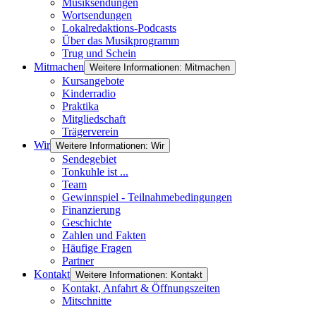
Musiksendungen
Wortsendungen
Lokalredaktions-Podcasts
Über das Musikprogramm
Trug und Schein
Mitmachen
Weitere Informationen: Mitmachen
Kursangebote
Kinderradio
Praktika
Mitgliedschaft
Trägerverein
Wir
Weitere Informationen: Wir
Sendegebiet
Tonkuhle ist ...
Team
Gewinnspiel - Teilnahmebedingungen
Finanzierung
Geschichte
Zahlen und Fakten
Häufige Fragen
Partner
Kontakt
Weitere Informationen: Kontakt
Kontakt, Anfahrt & Öffnungszeiten
Mitschnitte