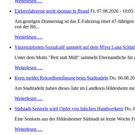
Weiterlesen …
Elektrofahrzeug gerät spontan in Brand
Fr, 07.08.2026 - 10:05
Am.gestrigen Donnerstag ist das E-Fahrzeug einer 47-Jährige
von der B6...
Weiterlesen …
Vinzenzpforten-Sozialcafé sammelt auf dem M'era Luna Schlaf
Unter dem Motto "Bett statt Müll" sammeln Ehrenamtliche für d
Weiterlesen …
Kreis meldet Rekordbeteiligung beim Stadtradeln
Do, 06.08.20
Am Stadtradeln haben dieses Jahr im Landkreis Hildesheim mehr 
Weiterlesen …
Südstadt-Seniorin wird Opfer von falschen Handwerkern
Do, 0
Eine Seniorin aus der Hildesheimer Südstadt ist letzte Woche F
Weiterlesen …