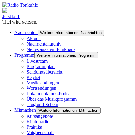
Jetzt läuft
Titel wird gelesen...
Nachrichten
Weitere Informationen: Nachrichten
Aktuell
Nachrichtenarchiv
Neues aus dem Funkhaus
Programm
Weitere Informationen: Programm
Livestream
Programmplan
Sendungsübersicht
Playlist
Musiksendungen
Wortsendungen
Lokalredaktions-Podcasts
Über das Musikprogramm
Trug und Schein
Mitmachen
Weitere Informationen: Mitmachen
Kursangebote
Kinderradio
Praktika
Mitgliedschaft