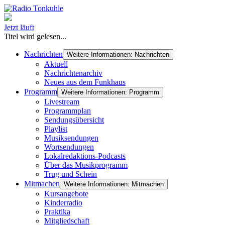
Jetzt läuft
Titel wird gelesen...
Nachrichten
Weitere Informationen: Nachrichten
Aktuell
Nachrichtenarchiv
Neues aus dem Funkhaus
Programm
Weitere Informationen: Programm
Livestream
Programmplan
Sendungsübersicht
Playlist
Musiksendungen
Wortsendungen
Lokalredaktions-Podcasts
Über das Musikprogramm
Trug und Schein
Mitmachen
Weitere Informationen: Mitmachen
Kursangebote
Kinderradio
Praktika
Mitgliedschaft