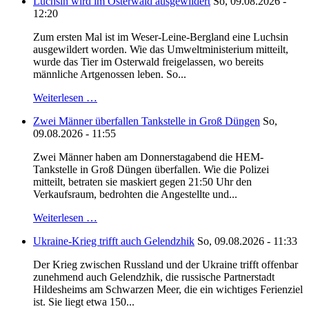
Luchsin wird im Osterwald ausgewildert
So, 09.08.2026 -
12:20
Zum ersten Mal ist im Weser-Leine-Bergland eine Luchsin
ausgewildert worden. Wie das Umweltministerium mitteilt,
wurde das Tier im Osterwald freigelassen, wo bereits
männliche Artgenossen leben. So...
Weiterlesen …
Zwei Männer überfallen Tankstelle in Groß Düngen
So,
09.08.2026 - 11:55
Zwei Männer haben am Donnerstagabend die HEM-
Tankstelle in Groß Düngen überfallen. Wie die Polizei
mitteilt, betraten sie maskiert gegen 21:50 Uhr den
Verkaufsraum, bedrohten die Angestellte und...
Weiterlesen …
Ukraine-Krieg trifft auch Gelendzhik
So, 09.08.2026 - 11:33
Der Krieg zwischen Russland und der Ukraine trifft offenbar
zunehmend auch Gelendzhik, die russische Partnerstadt
Hildesheims am Schwarzen Meer, die ein wichtiges Ferienziel
ist. Sie liegt etwa 150...