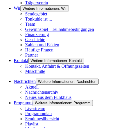
Trägerverein
Wir
Weitere Informationen: Wir
Sendegebiet
Tonkuhle ist ...
Team
Gewinnspiel - Teilnahmebedingungen
Finanzierung
Geschichte
Zahlen und Fakten
Häufige Fragen
Partner
Kontakt
Weitere Informationen: Kontakt
Kontakt, Anfahrt & Öffnungszeiten
Mitschnitte
Nachrichten
Weitere Informationen: Nachrichten
Aktuell
Nachrichtenarchiv
Neues aus dem Funkhaus
Programm
Weitere Informationen: Programm
Livestream
Programmplan
Sendungsübersicht
Playlist