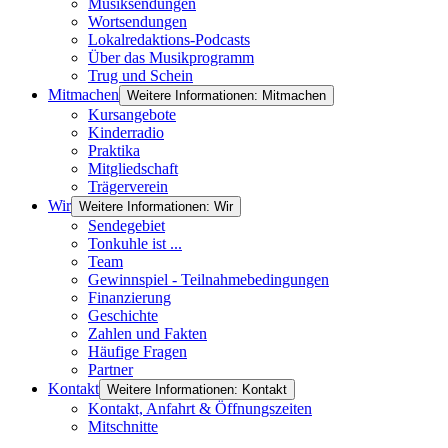
Musiksendungen
Wortsendungen
Lokalredaktions-Podcasts
Über das Musikprogramm
Trug und Schein
Mitmachen
Weitere Informationen: Mitmachen
Kursangebote
Kinderradio
Praktika
Mitgliedschaft
Trägerverein
Wir
Weitere Informationen: Wir
Sendegebiet
Tonkuhle ist ...
Team
Gewinnspiel - Teilnahmebedingungen
Finanzierung
Geschichte
Zahlen und Fakten
Häufige Fragen
Partner
Kontakt
Weitere Informationen: Kontakt
Kontakt, Anfahrt & Öffnungszeiten
Mitschnitte