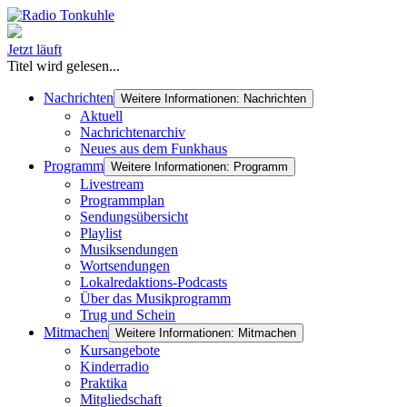
Jetzt läuft
Titel wird gelesen...
Nachrichten
Weitere Informationen: Nachrichten
Aktuell
Nachrichtenarchiv
Neues aus dem Funkhaus
Programm
Weitere Informationen: Programm
Livestream
Programmplan
Sendungsübersicht
Playlist
Musiksendungen
Wortsendungen
Lokalredaktions-Podcasts
Über das Musikprogramm
Trug und Schein
Mitmachen
Weitere Informationen: Mitmachen
Kursangebote
Kinderradio
Praktika
Mitgliedschaft