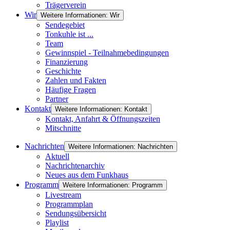
Trägerverein
Wir
Weitere Informationen: Wir
Sendegebiet
Tonkuhle ist ...
Team
Gewinnspiel - Teilnahmebedingungen
Finanzierung
Geschichte
Zahlen und Fakten
Häufige Fragen
Partner
Kontakt
Weitere Informationen: Kontakt
Kontakt, Anfahrt & Öffnungszeiten
Mitschnitte
Nachrichten
Weitere Informationen: Nachrichten
Aktuell
Nachrichtenarchiv
Neues aus dem Funkhaus
Programm
Weitere Informationen: Programm
Livestream
Programmplan
Sendungsübersicht
Playlist