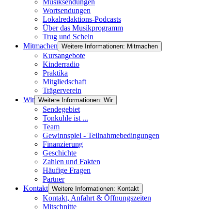
Musiksendungen
Wortsendungen
Lokalredaktions-Podcasts
Über das Musikprogramm
Trug und Schein
Mitmachen
Weitere Informationen: Mitmachen
Kursangebote
Kinderradio
Praktika
Mitgliedschaft
Trägerverein
Wir
Weitere Informationen: Wir
Sendegebiet
Tonkuhle ist ...
Team
Gewinnspiel - Teilnahmebedingungen
Finanzierung
Geschichte
Zahlen und Fakten
Häufige Fragen
Partner
Kontakt
Weitere Informationen: Kontakt
Kontakt, Anfahrt & Öffnungszeiten
Mitschnitte