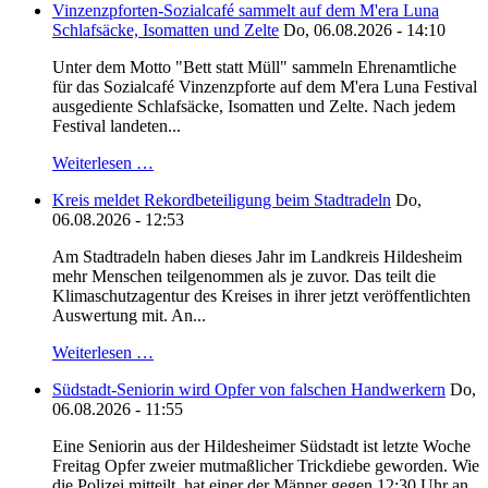
Vinzenzpforten-Sozialcafé sammelt auf dem M'era Luna
Schlafsäcke, Isomatten und Zelte
Do, 06.08.2026 - 14:10
Unter dem Motto "Bett statt Müll" sammeln Ehrenamtliche
für das Sozialcafé Vinzenzpforte auf dem M'era Luna Festival
ausgediente Schlafsäcke, Isomatten und Zelte. Nach jedem
Festival landeten...
Weiterlesen …
Kreis meldet Rekordbeteiligung beim Stadtradeln
Do,
06.08.2026 - 12:53
Am Stadtradeln haben dieses Jahr im Landkreis Hildesheim
mehr Menschen teilgenommen als je zuvor. Das teilt die
Klimaschutzagentur des Kreises in ihrer jetzt veröffentlichten
Auswertung mit. An...
Weiterlesen …
Südstadt-Seniorin wird Opfer von falschen Handwerkern
Do,
06.08.2026 - 11:55
Eine Seniorin aus der Hildesheimer Südstadt ist letzte Woche
Freitag Opfer zweier mutmaßlicher Trickdiebe geworden. Wie
die Polizei mitteilt, hat einer der Männer gegen 12:30 Uhr an