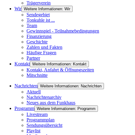
Trägerverein
Wir
Weitere Informationen: Wir
Sendegebiet
Tonkuhle ist ...
Team
Gewinnspiel - Teilnahmebedingungen
Finanzierung
Geschichte
Zahlen und Fakten
Häufige Fragen
Partner
Kontakt
Weitere Informationen: Kontakt
Kontakt, Anfahrt & Öffnungszeiten
Mitschnitte
Nachrichten
Weitere Informationen: Nachrichten
Aktuell
Nachrichtenarchiv
Neues aus dem Funkhaus
Programm
Weitere Informationen: Programm
Livestream
Programmplan
Sendungsübersicht
Playlist