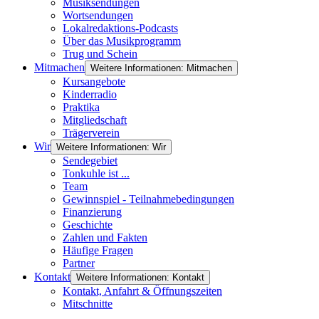
Musiksendungen
Wortsendungen
Lokalredaktions-Podcasts
Über das Musikprogramm
Trug und Schein
Mitmachen
Weitere Informationen: Mitmachen
Kursangebote
Kinderradio
Praktika
Mitgliedschaft
Trägerverein
Wir
Weitere Informationen: Wir
Sendegebiet
Tonkuhle ist ...
Team
Gewinnspiel - Teilnahmebedingungen
Finanzierung
Geschichte
Zahlen und Fakten
Häufige Fragen
Partner
Kontakt
Weitere Informationen: Kontakt
Kontakt, Anfahrt & Öffnungszeiten
Mitschnitte