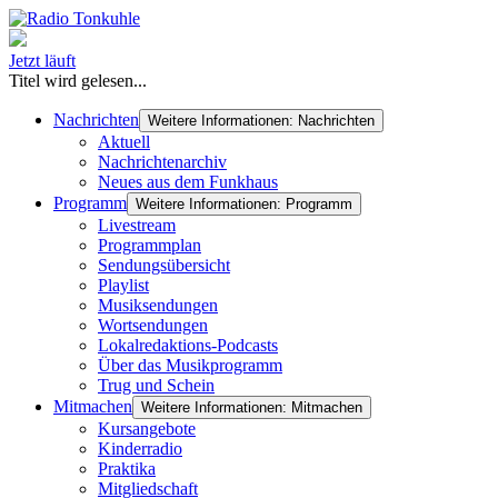
Jetzt läuft
Titel wird gelesen...
Nachrichten
Weitere Informationen: Nachrichten
Aktuell
Nachrichtenarchiv
Neues aus dem Funkhaus
Programm
Weitere Informationen: Programm
Livestream
Programmplan
Sendungsübersicht
Playlist
Musiksendungen
Wortsendungen
Lokalredaktions-Podcasts
Über das Musikprogramm
Trug und Schein
Mitmachen
Weitere Informationen: Mitmachen
Kursangebote
Kinderradio
Praktika
Mitgliedschaft