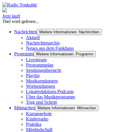
Jetzt läuft
Titel wird gelesen...
Nachrichten
Weitere Informationen: Nachrichten
Aktuell
Nachrichtenarchiv
Neues aus dem Funkhaus
Programm
Weitere Informationen: Programm
Livestream
Programmplan
Sendungsübersicht
Playlist
Musiksendungen
Wortsendungen
Lokalredaktions-Podcasts
Über das Musikprogramm
Trug und Schein
Mitmachen
Weitere Informationen: Mitmachen
Kursangebote
Kinderradio
Praktika
Mitgliedschaft