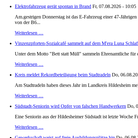
Elektrofahrzeug gerät spontan in Brand
Fr, 07.08.2026 - 10:05
Am.gestrigen Donnerstag ist das E-Fahrzeug einer 47-Jährige
von der B6...
Weiterlesen …
Vinzenzpforten-Sozialcafé sammelt auf dem M'era Luna Schlaf
Unter dem Motto "Bett statt Müll" sammeln Ehrenamtliche für d
Weiterlesen …
Kreis meldet Rekordbeteiligung beim Stadtradeln
Do, 06.08.20
Am Stadtradeln haben dieses Jahr im Landkreis Hildesheim mehr 
Weiterlesen …
Südstadt-Seniorin wird Opfer von falschen Handwerkern
Do, 0
Eine Seniorin aus der Hildesheimer Südstadt ist letzte Woche F
Weiterlesen …
Gewerkschaft weist auf freie Ausbildungsplätze hin
Do, 06.08.