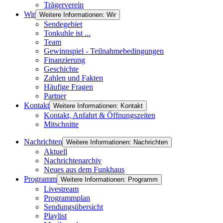
Trägerverein
Wir
Weitere Informationen: Wir
Sendegebiet
Tonkuhle ist ...
Team
Gewinnspiel - Teilnahmebedingungen
Finanzierung
Geschichte
Zahlen und Fakten
Häufige Fragen
Partner
Kontakt
Weitere Informationen: Kontakt
Kontakt, Anfahrt & Öffnungszeiten
Mitschnitte
Nachrichten
Weitere Informationen: Nachrichten
Aktuell
Nachrichtenarchiv
Neues aus dem Funkhaus
Programm
Weitere Informationen: Programm
Livestream
Programmplan
Sendungsübersicht
Playlist