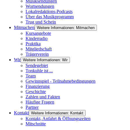
Musiksendungen
Wortsendungen
Lokalredaktions-Podcasts
Über das Musikprogramm
Trug und Schein
Mitmachen
Weitere Informationen: Mitmachen
Kursangebote
Kinderradio
Praktika
Mitgliedschaft
Trägerverein
Wir
Weitere Informationen: Wir
Sendegebiet
Tonkuhle ist ...
Team
Gewinnspiel - Teilnahmebedingungen
Finanzierung
Geschichte
Zahlen und Fakten
Häufige Fragen
Partner
Kontakt
Weitere Informationen: Kontakt
Kontakt, Anfahrt & Öffnungszeiten
Mitschnitte