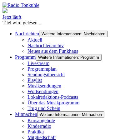
Jetzt läuft
Titel wird gelesen...
Nachrichten
Weitere Informationen: Nachrichten
Aktuell
Nachrichtenarchiv
Neues aus dem Funkhaus
Programm
Weitere Informationen: Programm
Livestream
Programmplan
Sendungsübersicht
Playlist
Musiksendungen
Wortsendungen
Lokalredaktions-Podcasts
Über das Musikprogramm
Trug und Schein
Mitmachen
Weitere Informationen: Mitmachen
Kursangebote
Kinderradio
Praktika
Mitgliedschaft