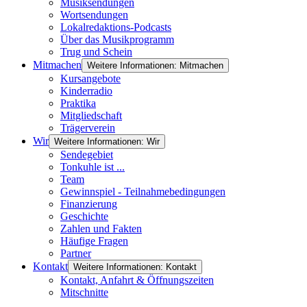
Musiksendungen
Wortsendungen
Lokalredaktions-Podcasts
Über das Musikprogramm
Trug und Schein
Mitmachen
Weitere Informationen: Mitmachen
Kursangebote
Kinderradio
Praktika
Mitgliedschaft
Trägerverein
Wir
Weitere Informationen: Wir
Sendegebiet
Tonkuhle ist ...
Team
Gewinnspiel - Teilnahmebedingungen
Finanzierung
Geschichte
Zahlen und Fakten
Häufige Fragen
Partner
Kontakt
Weitere Informationen: Kontakt
Kontakt, Anfahrt & Öffnungszeiten
Mitschnitte