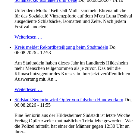
Schlafsäcke, Isomatten und Zelte
Do, 06.08.2026 - 14:10
Unter dem Motto "Bett statt Müll" sammeln Ehrenamtliche
für das Sozialcafé Vinzenzpforte auf dem M'era Luna Festival
ausgediente Schlafsäcke, Isomatten und Zelte. Nach jedem
Festival landeten...
Weiterlesen …
Kreis meldet Rekordbeteiligung beim Stadtradeln
Do,
06.08.2026 - 12:53
Am Stadtradeln haben dieses Jahr im Landkreis Hildesheim
mehr Menschen teilgenommen als je zuvor. Das teilt die
Klimaschutzagentur des Kreises in ihrer jetzt veröffentlichten
Auswertung mit. An...
Weiterlesen …
Südstadt-Seniorin wird Opfer von falschen Handwerkern
Do,
06.08.2026 - 11:55
Eine Seniorin aus der Hildesheimer Südstadt ist letzte Woche
Freitag Opfer zweier mutmaßlicher Trickdiebe geworden. Wie
die Polizei mitteilt, hat einer der Männer gegen 12:30 Uhr an
ihrer...