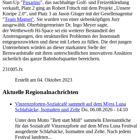
Start-Up "
Paxarino
", das nachhaltige Golf- und Freizeitkleidung
verkauft, Platz 2 ging an
Robert Fritsch mit dem Projekt ,,Unsere
Kneipe 2.0“, und Platz 3 an Jason Gloger mit der Gesellenagentur
"
Team Magnet"
. Sie wurden von einer siebenköpfigen Jury
ausgewählt. Oberbürgermeister Dr. Ingo Meyer sagte,
der
Wettbewerb Hi-Space sei ein weiterer Bestandteil der
Anstrengungen, den strukturellen Problemen der Innenstadt
entgegenzuwirken und diese mit Leben zu füllen. Die drei jungen
Unternehmen würden an dieser markanten Stelle der
Bernwardstraße mit ihren unterschiedlichen innovativen Ansätzen
sicherlich das ganze Bahnhofsquartier bereichern.
231005.fx
Erstellt am 04. Oktober 2023
Aktuelle Regionalnachrichten
Vinzenzpforten-Sozialcafé sammelt auf dem M'era Luna
Schlafsäcke, Isomatten und Zelte
Do, 06.08.2026 - 14:10
Unter dem Motto "Bett statt Müll" sammeln Ehrenamtliche
für das Sozialcafé Vinzenzpforte auf dem M'era Luna Festival
ausgediente Schlafsäcke, Isomatten und Zelte. Nach jedem
Festival landeten...