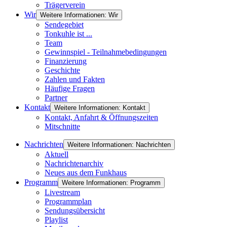
Trägerverein
Wir
Weitere Informationen: Wir
Sendegebiet
Tonkuhle ist ...
Team
Gewinnspiel - Teilnahmebedingungen
Finanzierung
Geschichte
Zahlen und Fakten
Häufige Fragen
Partner
Kontakt
Weitere Informationen: Kontakt
Kontakt, Anfahrt & Öffnungszeiten
Mitschnitte
Nachrichten
Weitere Informationen: Nachrichten
Aktuell
Nachrichtenarchiv
Neues aus dem Funkhaus
Programm
Weitere Informationen: Programm
Livestream
Programmplan
Sendungsübersicht
Playlist