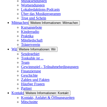
Musiksendungen
Wortsendungen
Lokalredaktions-Podcasts
Über das Musikprogramm
Trug und Schein
Mitmachen
Weitere Informationen: Mitmachen
Kursangebote
Kinderradio
Praktika
Mitgliedschaft
Trägerverein
Wir
Weitere Informationen: Wir
Sendegebiet
Tonkuhle ist ...
Team
Gewinnspiel - Teilnahmebedingungen
Finanzierung
Geschichte
Zahlen und Fakten
Häufige Fragen
Partner
Kontakt
Weitere Informationen: Kontakt
Kontakt, Anfahrt & Öffnungszeiten
Mitschnitte