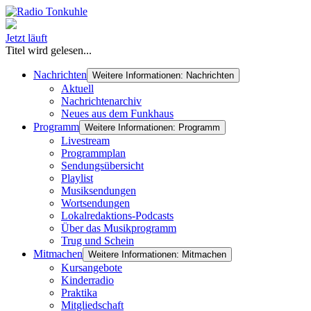
Jetzt läuft
Titel wird gelesen...
Nachrichten
Weitere Informationen: Nachrichten
Aktuell
Nachrichtenarchiv
Neues aus dem Funkhaus
Programm
Weitere Informationen: Programm
Livestream
Programmplan
Sendungsübersicht
Playlist
Musiksendungen
Wortsendungen
Lokalredaktions-Podcasts
Über das Musikprogramm
Trug und Schein
Mitmachen
Weitere Informationen: Mitmachen
Kursangebote
Kinderradio
Praktika
Mitgliedschaft