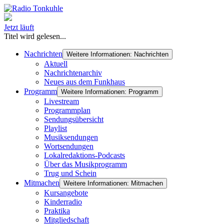
Jetzt läuft
Titel wird gelesen...
Nachrichten
Weitere Informationen: Nachrichten
Aktuell
Nachrichtenarchiv
Neues aus dem Funkhaus
Programm
Weitere Informationen: Programm
Livestream
Programmplan
Sendungsübersicht
Playlist
Musiksendungen
Wortsendungen
Lokalredaktions-Podcasts
Über das Musikprogramm
Trug und Schein
Mitmachen
Weitere Informationen: Mitmachen
Kursangebote
Kinderradio
Praktika
Mitgliedschaft