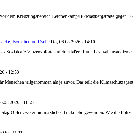
n vor dem Kreuzungsbereich Lerchenkamp/B6/Mastbergstraße gegen 16:
säcke, Isomatten und Zelte
Do, 06.08.2026 - 14:10
as Sozialcafé Vinzenzpforte auf dem M'era Luna Festival ausgediente S
26 - 12:53
Menschen teilgenommen als je zuvor. Das teilt die Klimaschutzagentur 
6.08.2026 - 11:55
reitag Opfer zweier mutmaßlicher Trickdiebe geworden. Wie die Polizei m
2026 - 11:11