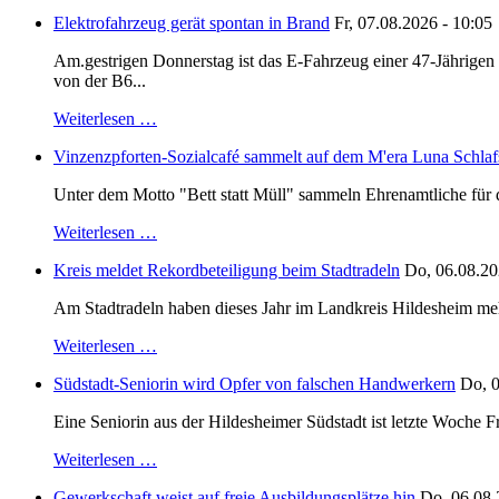
Elektrofahrzeug gerät spontan in Brand
Fr, 07.08.2026 - 10:05
Am.gestrigen Donnerstag ist das E-Fahrzeug einer 47-Jährige
von der B6...
Weiterlesen …
Vinzenzpforten-Sozialcafé sammelt auf dem M'era Luna Schlaf
Unter dem Motto "Bett statt Müll" sammeln Ehrenamtliche für d
Weiterlesen …
Kreis meldet Rekordbeteiligung beim Stadtradeln
Do, 06.08.20
Am Stadtradeln haben dieses Jahr im Landkreis Hildesheim mehr 
Weiterlesen …
Südstadt-Seniorin wird Opfer von falschen Handwerkern
Do, 0
Eine Seniorin aus der Hildesheimer Südstadt ist letzte Woche F
Weiterlesen …
Gewerkschaft weist auf freie Ausbildungsplätze hin
Do, 06.08.