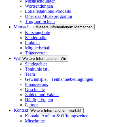
Musiksendungen
Wortsendungen
Lokalredaktions-Podcasts
Über das Musikprogramm
Trug und Schein
Mitmachen
Weitere Informationen: Mitmachen
Kursangebote
Kinderradio
Praktika
Mitgliedschaft
Trägerverein
Wir
Weitere Informationen: Wir
Sendegebiet
Tonkuhle ist ...
Team
Gewinnspiel - Teilnahmebedingungen
Finanzierung
Geschichte
Zahlen und Fakten
Häufige Fragen
Partner
Kontakt
Weitere Informationen: Kontakt
Kontakt, Anfahrt & Öffnungszeiten
Mitschnitte