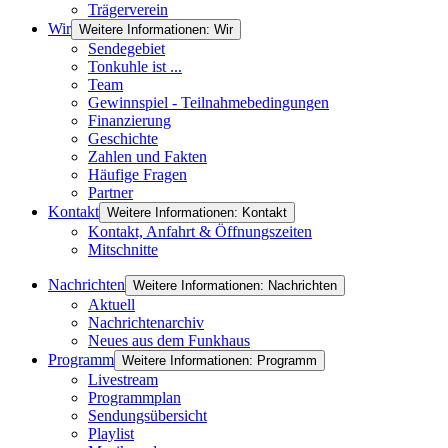
Trägerverein
Wir
Weitere Informationen: Wir
Sendegebiet
Tonkuhle ist ...
Team
Gewinnspiel - Teilnahmebedingungen
Finanzierung
Geschichte
Zahlen und Fakten
Häufige Fragen
Partner
Kontakt
Weitere Informationen: Kontakt
Kontakt, Anfahrt & Öffnungszeiten
Mitschnitte
Nachrichten
Weitere Informationen: Nachrichten
Aktuell
Nachrichtenarchiv
Neues aus dem Funkhaus
Programm
Weitere Informationen: Programm
Livestream
Programmplan
Sendungsübersicht
Playlist