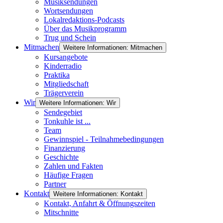
Musiksendungen
Wortsendungen
Lokalredaktions-Podcasts
Über das Musikprogramm
Trug und Schein
Mitmachen
Weitere Informationen: Mitmachen
Kursangebote
Kinderradio
Praktika
Mitgliedschaft
Trägerverein
Wir
Weitere Informationen: Wir
Sendegebiet
Tonkuhle ist ...
Team
Gewinnspiel - Teilnahmebedingungen
Finanzierung
Geschichte
Zahlen und Fakten
Häufige Fragen
Partner
Kontakt
Weitere Informationen: Kontakt
Kontakt, Anfahrt & Öffnungszeiten
Mitschnitte