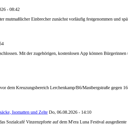
026 - 08:42
e alter mutmaßlicher Einbrecher zunächst vorläufig festgenommen und 
:54
chlossen. Mit der zugehörigen, kostenlosen App können Bürgerinnen un
n vor dem Kreuzungsbereich Lerchenkamp/B6/Mastbergstraße gegen 16:
säcke, Isomatten und Zelte
Do, 06.08.2026 - 14:10
as Sozialcafé Vinzenzpforte auf dem M'era Luna Festival ausgediente S