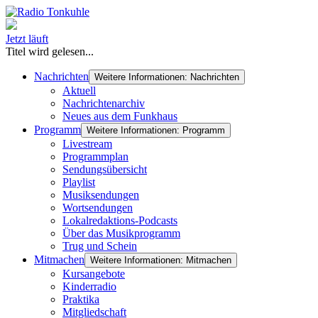
Jetzt läuft
Titel wird gelesen...
Nachrichten
Weitere Informationen: Nachrichten
Aktuell
Nachrichtenarchiv
Neues aus dem Funkhaus
Programm
Weitere Informationen: Programm
Livestream
Programmplan
Sendungsübersicht
Playlist
Musiksendungen
Wortsendungen
Lokalredaktions-Podcasts
Über das Musikprogramm
Trug und Schein
Mitmachen
Weitere Informationen: Mitmachen
Kursangebote
Kinderradio
Praktika
Mitgliedschaft