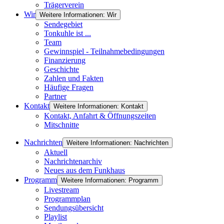
Trägerverein
Wir
Weitere Informationen: Wir
Sendegebiet
Tonkuhle ist ...
Team
Gewinnspiel - Teilnahmebedingungen
Finanzierung
Geschichte
Zahlen und Fakten
Häufige Fragen
Partner
Kontakt
Weitere Informationen: Kontakt
Kontakt, Anfahrt & Öffnungszeiten
Mitschnitte
Nachrichten
Weitere Informationen: Nachrichten
Aktuell
Nachrichtenarchiv
Neues aus dem Funkhaus
Programm
Weitere Informationen: Programm
Livestream
Programmplan
Sendungsübersicht
Playlist