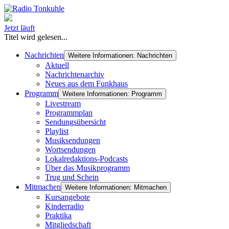
Jetzt läuft
Titel wird gelesen...
Nachrichten
Weitere Informationen: Nachrichten
Aktuell
Nachrichtenarchiv
Neues aus dem Funkhaus
Programm
Weitere Informationen: Programm
Livestream
Programmplan
Sendungsübersicht
Playlist
Musiksendungen
Wortsendungen
Lokalredaktions-Podcasts
Über das Musikprogramm
Trug und Schein
Mitmachen
Weitere Informationen: Mitmachen
Kursangebote
Kinderradio
Praktika
Mitgliedschaft