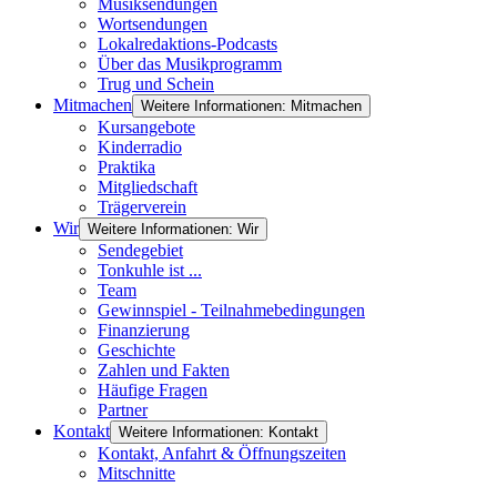
Musiksendungen
Wortsendungen
Lokalredaktions-Podcasts
Über das Musikprogramm
Trug und Schein
Mitmachen
Weitere Informationen: Mitmachen
Kursangebote
Kinderradio
Praktika
Mitgliedschaft
Trägerverein
Wir
Weitere Informationen: Wir
Sendegebiet
Tonkuhle ist ...
Team
Gewinnspiel - Teilnahmebedingungen
Finanzierung
Geschichte
Zahlen und Fakten
Häufige Fragen
Partner
Kontakt
Weitere Informationen: Kontakt
Kontakt, Anfahrt & Öffnungszeiten
Mitschnitte