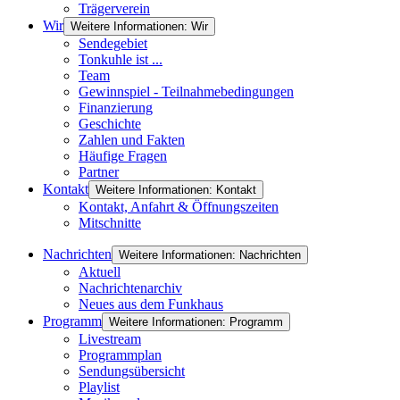
Trägerverein
Wir
Weitere Informationen: Wir
Sendegebiet
Tonkuhle ist ...
Team
Gewinnspiel - Teilnahmebedingungen
Finanzierung
Geschichte
Zahlen und Fakten
Häufige Fragen
Partner
Kontakt
Weitere Informationen: Kontakt
Kontakt, Anfahrt & Öffnungszeiten
Mitschnitte
Nachrichten
Weitere Informationen: Nachrichten
Aktuell
Nachrichtenarchiv
Neues aus dem Funkhaus
Programm
Weitere Informationen: Programm
Livestream
Programmplan
Sendungsübersicht
Playlist