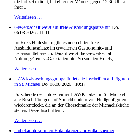
die Polizei mitteilt, hat einer der Männer gegen 12:30 Uhr an
ihrer...
Weiterlesen …
Gewerkschaft weist auf freie Ausbildungsplätze hin
Do,
06.08.2026 - 11:11
Im Kreis Hildesheim gibt es noch einige freie
Ausbildungsplätze im erweiterten Gastronomie- und
Lebensmittelbereich. Darauf weist die Gewerkschaft
Nahrung-Genuss-Gaststätten hin. So suchten Hotels,...
Weiterlesen …
HAWK-Forschungsgruppe findet alte Inschriften auf Figuren
in St. Michael
Do, 06.08.2026 - 10:17
Forschende der Hildesheimer HAWK haben in St. Michael
alte Beschriftungen auf Spruchbändern von Heiligenfiguren
wiederentdeckt, die an der Chorschranke der Michaeliskirche
stehen. Diese Inschriften...
Weiterlesen …
Unbekannte sprühen Hakenkreuze am Volkersheimer