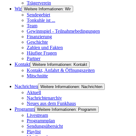
Trägerverein
Wir
Weitere Informationen: Wir
Sendegebiet
Tonkuhle ist ...
Team
Gewinnspiel - Teilnahmebedingungen
Finanzierung
Geschichte
Zahlen und Fakten
Häufige Fragen
Partner
Kontakt
Weitere Informationen: Kontakt
Kontakt, Anfahrt & Öffnungszeiten
Mitschnitte
Nachrichten
Weitere Informationen: Nachrichten
Aktuell
Nachrichtenarchiv
Neues aus dem Funkhaus
Programm
Weitere Informationen: Programm
Livestream
Programmplan
Sendungsübersicht
Playlist