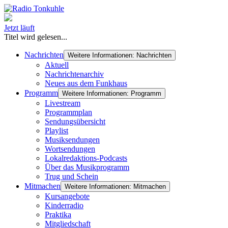
Jetzt läuft
Titel wird gelesen...
Nachrichten
Weitere Informationen: Nachrichten
Aktuell
Nachrichtenarchiv
Neues aus dem Funkhaus
Programm
Weitere Informationen: Programm
Livestream
Programmplan
Sendungsübersicht
Playlist
Musiksendungen
Wortsendungen
Lokalredaktions-Podcasts
Über das Musikprogramm
Trug und Schein
Mitmachen
Weitere Informationen: Mitmachen
Kursangebote
Kinderradio
Praktika
Mitgliedschaft