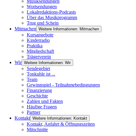
Musiksendungen
Wortsendungen
Lokalredaktions-Podcasts
Über das Musikprogramm
Trug und Schein
Mitmachen
Weitere Informationen: Mitmachen
Kursangebote
Kinderradio
Praktika
Mitgliedschaft
Trägerverein
Wir
Weitere Informationen: Wir
Sendegebiet
Tonkuhle ist ...
Team
Gewinnspiel - Teilnahmebedingungen
Finanzierung
Geschichte
Zahlen und Fakten
Häufige Fragen
Partner
Kontakt
Weitere Informationen: Kontakt
Kontakt, Anfahrt & Öffnungszeiten
Mitschnitte